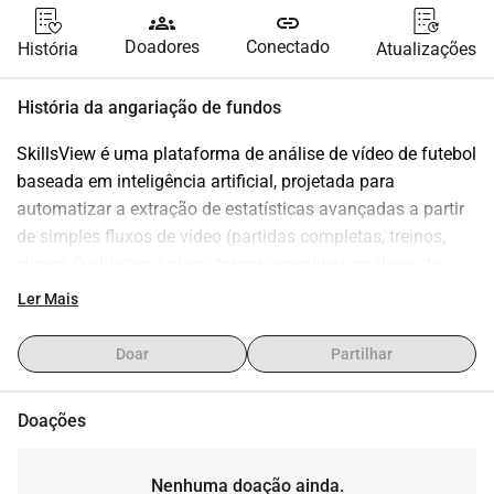
groups
link
Doadores
Conectado
História
Atualizações
História da angariação de fundos
SkillsView é uma plataforma de análise de vídeo de futebol 
baseada em inteligência artificial, projetada para 
automatizar a extração de estatísticas avançadas a partir 
de simples fluxos de vídeo (partidas completas, treinos, 
clipes).O objetivo é claro: tornar acessíveis análises de 
nível profissional (tipo OPTA / SkillCorner) para clubes, 
Ler Mais
treinadores, analistas e recrutadores que hoje não têm 
acesso, por falta de orçamento ou de soluções 
Doar
Partilhar
adequadas.Hoje: As soluções de análise de vídeo e dados 
de futebol são muito caras. Elas frequentemente exigem: 
Doações
equipamento específico, sensores ou uma forte 
intervenção humana.A maioria dos clubes amadores, semi-
profissionais e centros de formação estão excluídos 
Nenhuma doação ainda.