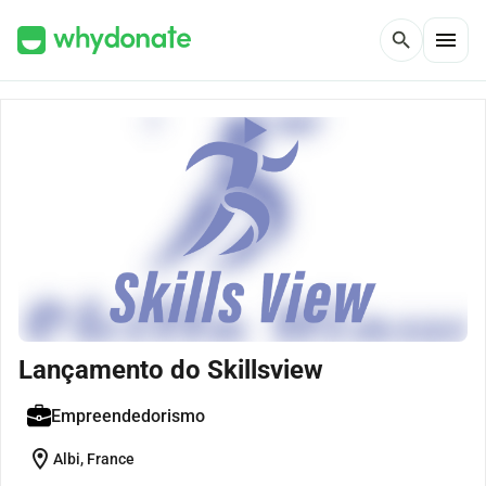
menu
search
Lançamento do Skillsview
Empreendedorismo
location_on
Albi, France