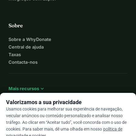
Sobre
Sobre a WhyDonate
Central de ajuda
Taxas
Contacta-nos
expand_more
Mais recursos
Valorizamos a sua privacidade
Usamos cookies para melhorar sua experiência de navegação,
veicular anúncios ou conteúdo personalizado e analisar nosso
arrow_drop_down
Pt
tráfego. Ao clicar em “Aceitar tudo”, você concorda com o uso de
cookies. Para saber mais, dê uma olhada em nosso
política de
★★★★★
4,9 / 5 com base em mais de 500 avaliações
privacidade e cookies
.