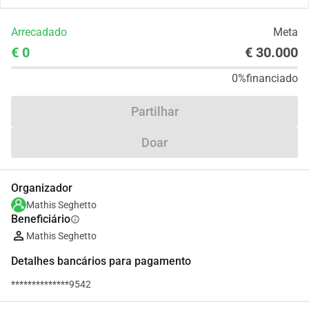
Arrecadado
Meta
€ 0
€ 30.000
0%
financiado
Partilhar
Doar
Organizador
Mathis Seghetto
Beneficiário
info
Mathis Seghetto
Detalhes bancários para pagamento
**************9542