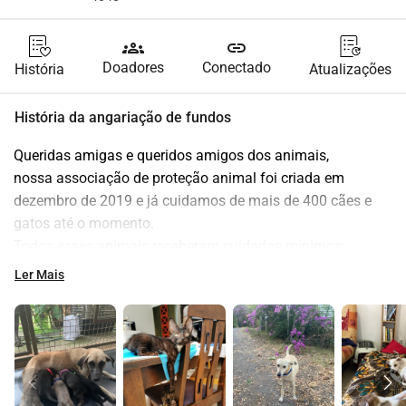
groups
link
Doadores
Conectado
História
Atualizações
História da angariação de fundos
Queridas amigas e queridos amigos dos animais,
nossa associação de proteção animal foi criada em 
dezembro de 2019 e já cuidamos de mais de 400 cães e 
gatos até o momento.
Todos esses animais receberam cuidados mínimos: 
consulta inicial com vacinas, identificação, passaporte e 
Ler Mais
castração para os maiores de 5 meses.
Para alguns resgates, cuidados muito mais importantes 
foram dispensados pelos veterinários, pois a crueldade em 
Mayotte está infelizmente muito presente... Os cuidados 
significativos incluem operações com internações e 
monitoramento por vários dias... Você poderá ver fotos de 