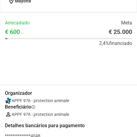
location_on
Mayotte
Arrecadado
Meta
€ 600
€ 25.000
2,4%
financiado
Partilhar
Doar
Organizador
APPF 976 - protection animale
Beneficiário
info
APPF 976 - protection animale
Detalhes bancários para pagamento
**************4048