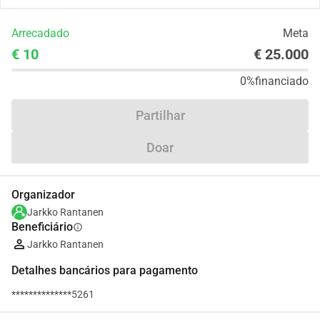
Arrecadado
Meta
€ 10
€ 25.000
0%
financiado
Partilhar
Doar
Organizador
Jarkko Rantanen
Beneficiário
info
Jarkko Rantanen
Detalhes bancários para pagamento
**************5261