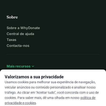
Sobre
Sobre a WhyDonate
Central de ajuda
Taxas
Contacta-nos
expand_more
Mais recursos
Valorizamos a sua privacidade
Usamos cookies para melhorar sua experiência de navegação,
veicular anúncios ou conteúdo personalizado e analisar nosso
arrow_drop_down
Pt
tráfego. Ao clicar em “Aceitar tudo”, você concorda com o uso de
cookies. Para saber mais, dê uma olhada em nosso
política de
★★★★★
4,9 / 5 com base em mais de 500 avaliações
privacidade e cookies
.