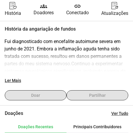
groups
link
Doadores
Conectado
História
Atualizações
História da angariação de fundos
Fui diagnosticado com encefalite autoimune severa em 
junho de 2021. Embora a inflamação aguda tenha sido 
tratada com sucesso, resultou em danos permanentes a 
partes do meu sistema nervoso.Continuo a experimentar 
sintomas neurológicos significativos, incluindo paresia de 
deglutição, ataxia e perda de função motora fina. Como 
Ler Mais
resultado, atualmente não consigo andar.Com apenas 40 
anos, estou em busca de opções de tratamento adicionais. 
Doar
Partilhar
A terapia com células-tronco pode representar a única 
oportunidade viável para apoiar a regeneração das vias 
Doações
Ver Tudo
nervosas danificadas dentro da minha medula espinhal. 
Infelizmente, esse tratamento não está disponível na 
Doações Recentes
Principais Contribuidores
Finlândia.Por essa razão, planejo viajar para uma clínica 