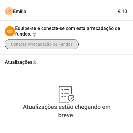
especializada na Sérvia onde o procedimento é oferecido. 
Emilia
€ 10
EM
O custo estimado do tratamento é de aproximadamente 
36.000, além das despesas de viagem e acomodação.
Equipe-se e conecte-se com esta arrecadação de
fundos.
info
Conecte Arrecadação De Fundos
Atualizações
info
Atualizações estão chegando em
breve.