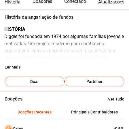
Doadores
Conectado
História
Atualizações
História da angariação de fundos
HISTÓRIA
Diggie foi fundada em 1974 por algumas famílias jovens e 
motivadas. Um projeto moderno para combater o 
afastamento entre as pessoas e a natureza. A fazenda 
oferece o ambiente propício para que esses valores 
essenciais possam florescer.
Ler Mais
FUNCIONAMENTO
Diggie organiza seus próprios acampamentos inclusivos 
Doar
Partilhar
durante as férias escolares, possui um centro de 
hospedagem juvenil onde escolas e outros grupos podem 
Doações
Ver Tudo
ficar, e realiza um trabalho diário de voluntariado onde 
pessoas com um histórico vulnerável trabalham de forma 
Doações Recentes
Principais Contribuidores
personalizada na fazenda.
MISSÃO PRINCIPAL