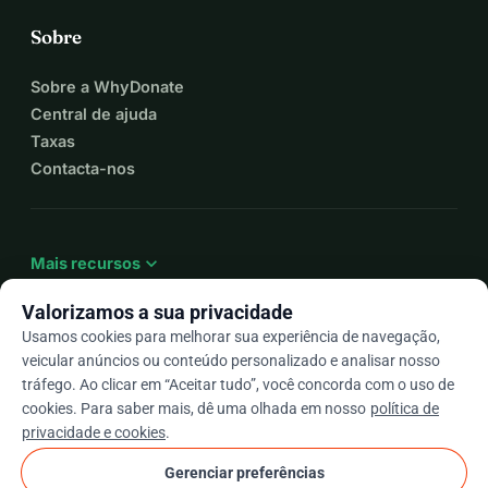
Sobre
Sobre a WhyDonate
Central de ajuda
Taxas
Contacta-nos
expand_more
Mais recursos
Valorizamos a sua privacidade
Usamos cookies para melhorar sua experiência de navegação,
veicular anúncios ou conteúdo personalizado e analisar nosso
arrow_drop_down
Pt
tráfego. Ao clicar em “Aceitar tudo”, você concorda com o uso de
cookies. Para saber mais, dê uma olhada em nosso
política de
★★★★★
4,9 / 5 com base em mais de 500 avaliações
privacidade e cookies
.
Gerenciar preferências