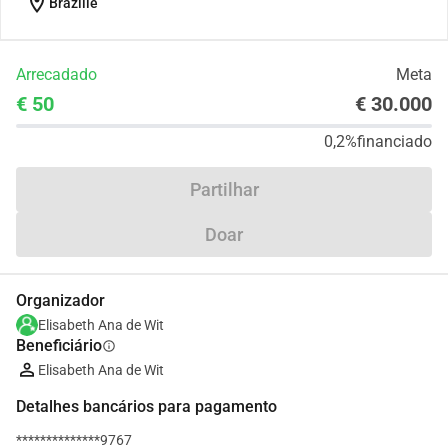
location_on
Brazilië
Arrecadado
Meta
€ 50
€ 30.000
0,2%
financiado
Partilhar
Doar
Organizador
Elisabeth Ana de Wit
Beneficiário
info
Elisabeth Ana de Wit
Detalhes bancários para pagamento
**************9767