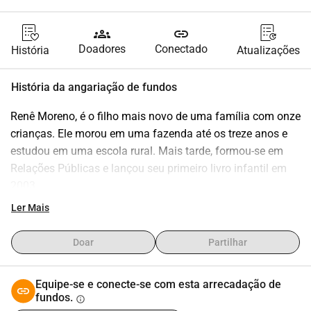
groups
link
Doadores
Conectado
História
Atualizações
História da angariação de fundos
Renê Moreno, é o filho mais novo de uma família com onze 
crianças. Ele morou em uma fazenda até os treze anos e 
estudou em uma escola rural. Mais tarde, formou-se em 
Relações Públicas e lançou seu primeiro livro infantil em 
2003.
Renê enfrentou muitos desafios durante sua vida escolar e 
Ler Mais
processo de aprendizagem. Apenas na vida adulta foi 
diagnosticado com autismo e dislexia comórbida. O 
Doar
Partilhar
diagnóstico o ajudou a entender muitas situações de 
crítica e rejeição que ele enfrentou ao longo de sua vida. 
Equipe-se e conecte-se com esta arrecadação de
Atualmente, ele se sente motivado a compartilhar suas 
fundos.
info
experiências com o desejo de influenciar positivamente as 