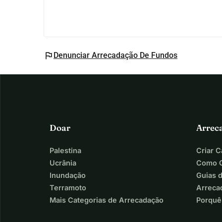
flag
Denunciar Arrecadação De Fundos
Doar
Arrec
Palestina
Criar 
Ucrânia
Como C
Inundação
Guias 
Terramoto
Arreca
Mais Categorias de Arrecadação
Porquê