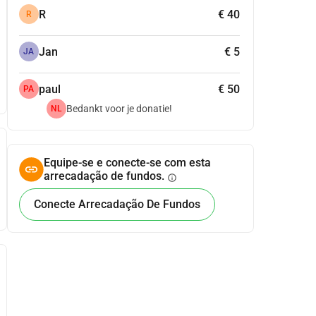
R
€ 40
R
Jan
€ 5
JA
paul
€ 50
PA
Bedankt voor je donatie!
NL
Equipe-se e conecte-se com esta
arrecadação de fundos.
info
Conecte Arrecadação De Fundos