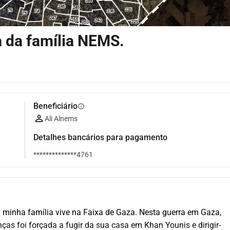
a da família NEMS.
Beneficiário
info
Ali Alnems
Detalhes bancários para pagamento
**************4761
a minha família vive na Faixa de Gaza. Nesta guerra em Gaza, 
ças foi forçada a fugir da sua casa em Khan Younis e dirigir-