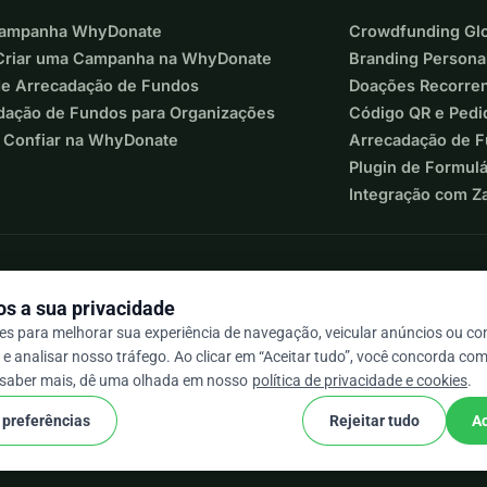
Campanha WhyDonate
Crowdfunding Glo
riar uma Campanha na WhyDonate
Branding Persona
de Arrecadação de Fundos
Doações Recorre
dação de Fundos para Organizações
Código QR e Pedi
 Confiar na WhyDonate
Arrecadação de 
Plugin de Formul
Integração com Z
s a sua privacidade
s para melhorar sua experiência de navegação, veicular anúncios ou c
e analisar nosso tráfego. Ao clicar em “Aceitar tudo”, você concorda com
 / 5 com base em mais de 500 avaliações
 saber mais, dê uma olhada em nosso
política de privacidade e cookies
.
 preferências
Rejeitar tudo
Ac
cookie
s e condições
Configurações de Cookies