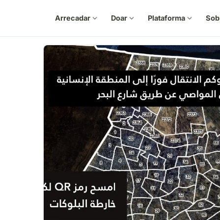
Arrecadar
expand_more
Doar
expand_more
Plataforma
expand_more
Sob