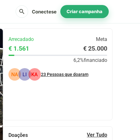
search
Conectese
Criar campanha
Arrecadado
Meta
€ 1.561
€ 25.000
6,2%
financiado
NA
LI
KA
23
Pessoas que doaram
Partilhar
Doar
Ver Tudo
Doações