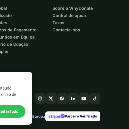
bal
Sobre a WhyDonate
lizado
Central de ajuda
ntes
Taxas
dos de Pagamento
Contacta-nos
Fundos em Equipa
ário de Doação
apier
onteúdo
 o uso de
eitar tudo
stripe
Feito na Europa
★
Parceiro Verificado
check