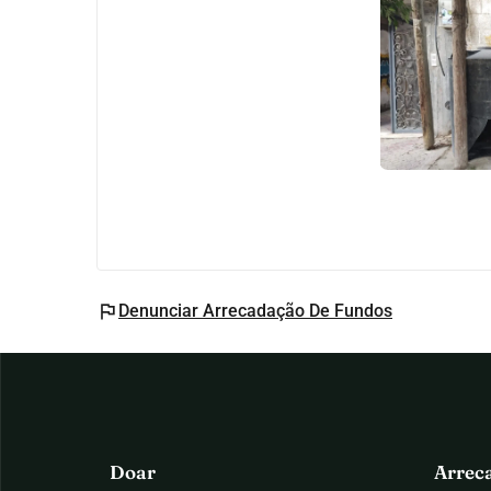
flag
Denunciar Arrecadação De Fundos
Doar
Arrec