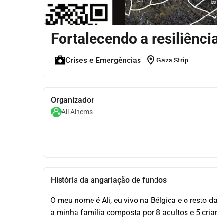
Fortalecendo a resiliênci
location_on
Crises e Emergências
Gaza Strip
Organizador
Ali Alnems
História da angariação de fundos
O meu nome é Ali, eu vivo na Bélgica e o resto d
a minha família composta por 8 adultos e 5 crian