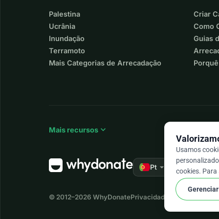
Palestina
Criar 
Ucrânia
Como C
Inundação
Guias 
Terramoto
Arreca
Mais Categorias de Arrecadação
Porquê
expand_more
Mais recursos
Valorizamo
Usamos cookie
personalizado 
arrow_drop_down
★★★★★
Pt
4,9
cookies. Para
Gerenciar
© 2012–2026
WhyDonate
Privacidade e cookies
Termo