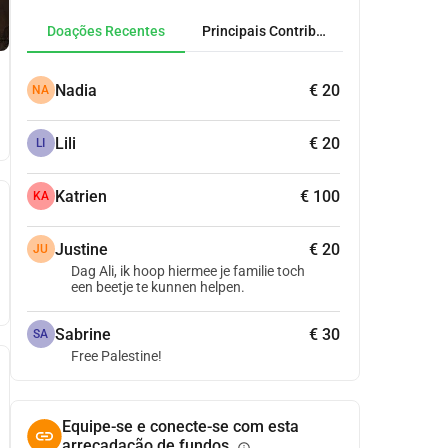
Doações Recentes
Principais Contribuidores
Nadia
€ 20
NA
Lili
€ 20
LI
Katrien
€ 100
KA
Justine
€ 20
JU
Dag Ali, ik hoop hiermee je familie toch
een beetje te kunnen helpen.
Sabrine
€ 30
SA
Free Palestine!
Equipe-se e conecte-se com esta
arrecadação de fundos.