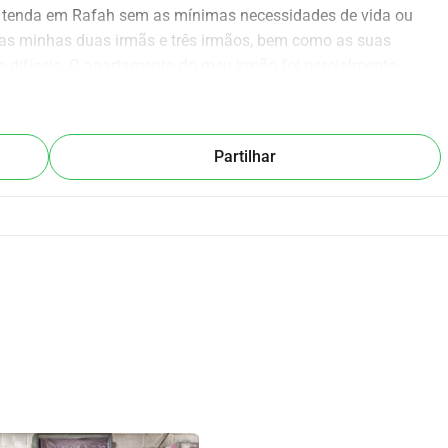
a tenda em Rafah sem as mínimas necessidades de vida ou 
 as minhas duas irmãs e três irmãos, bem como as suas 
s difíceis. O apartamento do meu irmão foi parcialmente 
e não sabemos nada sobre o resto da casa depois de o 
tas. Através do seu apoio, eu tento fornecer assistência de 
struir o mínimo de condições de vida ou a possibilidade de 
Partilhar
e fornecer os requisitos de vida temporária no estrangeiro, 
orte e acomodação, etc