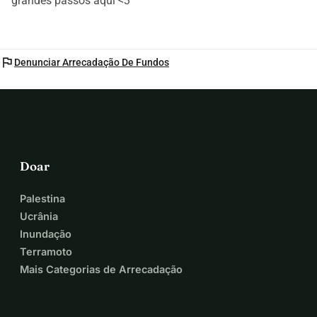
grandes passos aqui <3
flag
Denunciar Arrecadação De Fundos
Doar
Palestina
Ucrânia
Inundação
Terramoto
Mais Categorias de Arrecadação