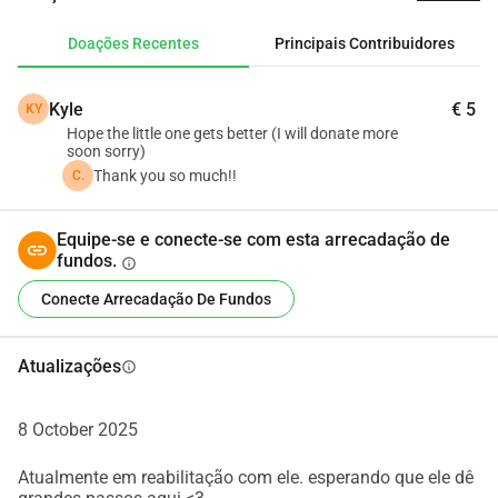
Doações Recentes
Principais Contribuidores
Kyle
€ 5
KY
Hope the little one gets better (I will donate more
soon sorry)
Thank you so much!!
C.
Equipe-se e conecte-se com esta arrecadação de
fundos.
info
Conecte Arrecadação De Fundos
Atualizações
info
8 October 2025
Atualmente em reabilitação com ele. esperando que ele dê