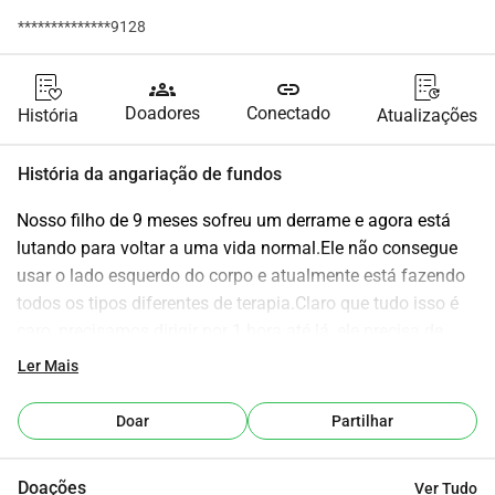
**************9128
groups
link
Doadores
Conectado
História
Atualizações
História da angariação de fundos
Nosso filho de 9 meses sofreu um derrame e agora está 
lutando para voltar a uma vida normal.Ele não consegue 
usar o lado esquerdo do corpo e atualmente está fazendo 
todos os tipos diferentes de terapia.Claro que tudo isso é 
caro, precisamos dirigir por 1 hora até lá, ele precisa de 
equipamentos especiais para sua recuperação, ele 
Ler Mais
precisará de um carrinho maior do que as outras crianças e 
nunca saberemos se ele será capaz de andar.A vida já é 
Doar
Partilhar
cara o suficiente, e com uma criança doente, estamos 
realmente lutando financeiramente.
Doações
Ver Tudo