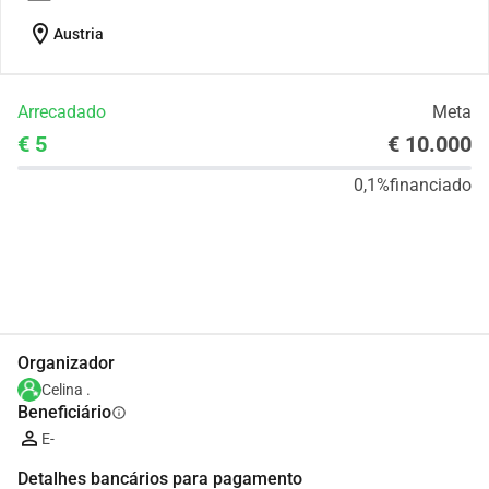
location_on
Austria
Arrecadado
Meta
€ 5
€ 10.000
0,1%
financiado
Partilhar
Doar
Organizador
Celina .
Beneficiário
info
E-
Detalhes bancários para pagamento