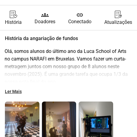
groups
link
Doadores
Conectado
História
Atualizações
História da angariação de fundos
Olá, somos alunos do último ano da Luca School of Arts 
no campus NARAFI em Bruxelas. Vamos fazer um curta-
metragem juntos com nosso grupo de 8 alunos neste 
novembro (2025). É uma grande tarefa que ocupa 1/3 da 
nossa nota final do ano.
Ler Mais
O filme se chama
 'Photomaton'
 ou em inglês 
'Photo Booth'.
É um drama mágico-realista sobre uma jovem que tem um 
vislumbre de seu futuro.
Precisamos arrecadar cerca de 
8000 euros
, um longo 
caminho a percorrer :D