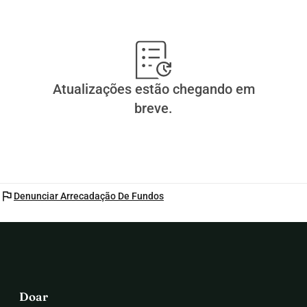
Atualizações estão chegando em
breve.
flag
Denunciar Arrecadação De Fundos
Doar