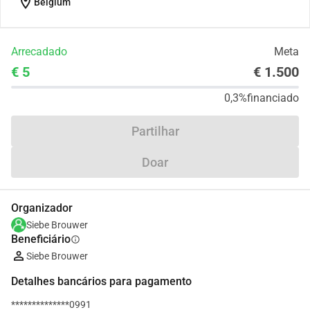
location_on
Belgium
Arrecadado
Meta
€ 5
€ 1.500
0,3%
financiado
Partilhar
Doar
Organizador
Siebe Brouwer
Beneficiário
info
Siebe Brouwer
Detalhes bancários para pagamento
**************0991