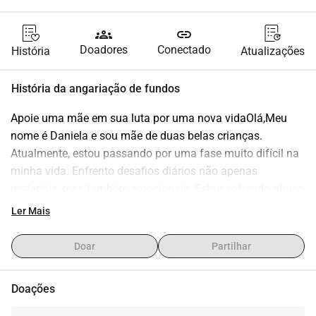
groups
link
Doadores
Conectado
História
Atualizações
História da angariação de fundos
Apoie uma mãe em sua luta por uma nova vidaOlá,Meu 
nome é Daniela e sou mãe de duas belas crianças. 
Atualmente, estou passando por uma fase muito difícil na 
minha vida. Enfrento desafios diários não apenas 
materiais, mas também emocionais. Estou sofrendo abuso 
mental e físico de uma pessoa com quem um dia 
Ler Mais
compartilhei meu lar. Essa pessoa possui outro 
relacionamento e uma criança, mas, apesar disso, continua 
Doar
Partilhar
a exercer pressão e controle sobre mim, a fim de me 
manter dependente e com medo.Não posso compartilhar 
Doações
uma foto por razões de segurança temo por mim e por 
meus filhos. Mas, apesar de tudo, acredito que existem 