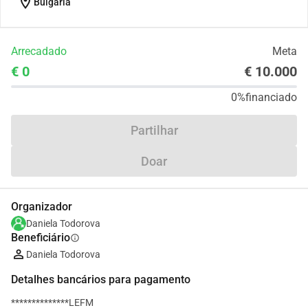
location_on
Bulgaria
Arrecadado
Meta
€ 0
€ 10.000
0%
financiado
Partilhar
Doar
Organizador
Daniela Todorova
Beneficiário
info
Daniela Todorova
Detalhes bancários para pagamento
**************LEFM