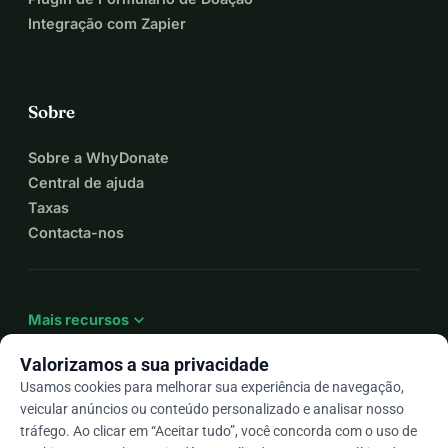
Integração com Zapier
Sobre
Sobre a WhyDonate
Central de ajuda
Taxas
Contacta-nos
expand_more
Mais recursos
Valorizamos a sua privacidade
Usamos cookies para melhorar sua experiência de navegação,
veicular anúncios ou conteúdo personalizado e analisar nosso
arrow_drop_down
Pt
tráfego. Ao clicar em “Aceitar tudo”, você concorda com o uso de