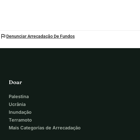
consulte o vídeo neste artigo de 
notícias:https://shorturl.at/30GXP
flag
Denunciar Arrecadação De Fundos
Doar
Palestina
Ucrânia
Inundação
Terramoto
Mais Categorias de Arrecadação