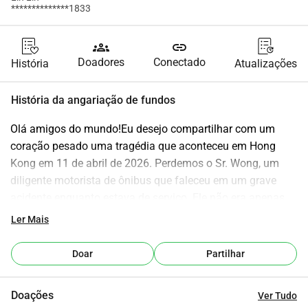
**************1833
groups
link
Doadores
Conectado
História
Atualizações
História da angariação de fundos
Olá amigos do mundo!Eu desejo compartilhar com um 
coração pesado uma tragédia que aconteceu em Hong 
Kong em 11 de abril de 2026. Perdemos o Sr. Wong, um 
diligente motorista de ônibus que faleceu em um grave 
acidente enquanto estava de serviço. Ele não era apenas 
um motorista; ele era o único provedor e o pilar de sua 
Ler Mais
casa. Ele deixou uma esposa enlutada e seu único filho, 
que tem TDAH e depende muito do apoio do pai.A 
Doar
Partilhar
dedicação do Sr. Wong à sua família era silenciosa, mas 
heroicamente profunda. Mesmo sofrendo de enxaquecas 
Doações
Ver Tudo
frequentes e dolorosas, ele nunca reclamou. Ele 