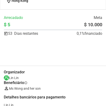
location_on
Hong Kong
Arrecadado
Meta
$ 5
$ 10.000
53
Dias restantes
0,1%
financiado
Partilhar
Doar
Organizador
Lin Lin
Beneficiário
info
Ms Wong and her son
Detalhes bancários para pagamento
Lin Lin