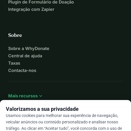
Plugin de Formulário de Doação
Integração com Zapier
Sobre
Sobre a WhyDonate
Central de ajuda
Taxas
Contacta-nos
expand_more
Mais recursos
Valorizamos a sua privacidade
Usamos cookies para melhorar sua experiência de navegação,
veicular anúncios ou conteúdo personalizado e analisar nosso
arrow_drop_down
Pt
tráfego. Ao clicar em “Aceitar tudo”, você concorda com o uso de