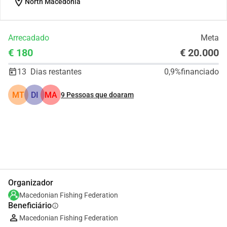
location_on
North Macedonia
Arrecadado
Meta
€ 180
€ 20.000
13
Dias restantes
0,9%
financiado
MT
DI
MA
9
Pessoas que doaram
Partilhar
Doar
Organizador
Macedonian Fishing Federation
Beneficiário
info
Macedonian Fishing Federation