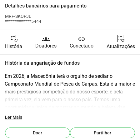
Detalhes bancários para pagamento
MRF-SKOPJE
**************5444
groups
link
Doadores
Conectado
História
Atualizações
História da angariação de fundos
Em 2026, a Macedônia terá o orgulho de sediar o 
Campeonato Mundial de Pesca de Carpas. Esta é a maior e 
mais prestigiosa competição do nosso esporte, e pela 
primeira vez, ela vem para o nosso país. Temos uma 
oportunidade única de mostrar ao mundo a beleza das 
nossas águas, nossa natureza, nossa hospitalidade e 
Ler Mais
nossa paixão pela pesca. Mas para fazer deste evento algo 
verdadeiramente de classe mundial precisamos de apoio. 
Doar
Partilhar
Organizar um campeonato nesse nível requer uma 