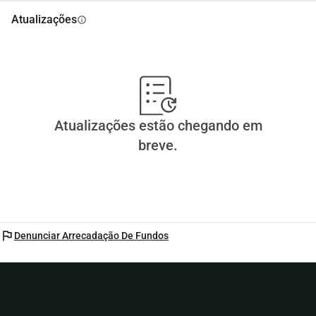
Atualizações
info
Atualizações estão chegando em
breve.
flag
Denunciar Arrecadação De Fundos