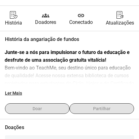
groups
link
Doadores
Conectado
História
Atualizações
História da angariação de fundos
Junte-se a nós para impulsionar o futuro da educação e 
desfrute de uma associação gratuita vitalícia!
Bem-vindo ao TeachMe, seu destino único para educação 
de qualidade! Acesse nossa extensa biblioteca de cursos 
projetados para estudantes do Ciclo Júnior e do Certificado 
de Conclusão do Ensino Médio, do conforto do seu 
Ler Mais
navegador de desktop ou através de nosso aplicativo fácil 
de usar. Aprenda, cresça e destaque-se com aulas 
Doar
Partilhar
interativas e orientação de especialistas. Junte-se a nós 
em sua jornada educacional hoje! 
Doações
Meu nome é Dylan O'Shea e sou o fundador do TeachMe. 