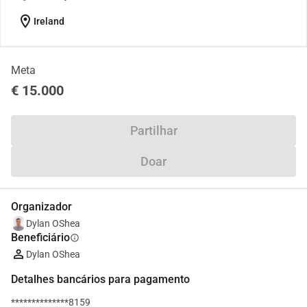
location_on
Ireland
Meta
€ 15.000
Partilhar
Doar
Organizador
Dylan OShea
Beneficiário
info
Dylan OShea
Detalhes bancários para pagamento
**************8159