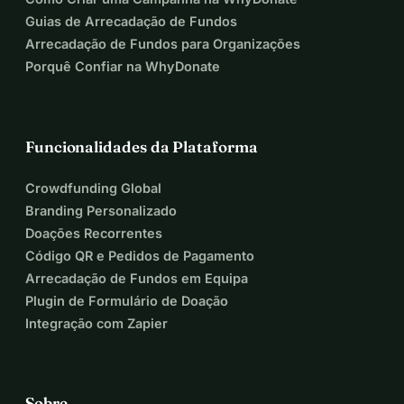
• Cobrir os custos de manutenção do site e do aplicativo 
Guias de Arrecadação de Fundos
para garantir uma experiência de aprendizagem sem 
Arrecadação de Fundos para Organizações
interrupções para nossos usuários.
Porquê Confiar na WhyDonate
• Compensar educadores e criadores de conteúdo por sua 
expertise e dedicação.
• Expandir nossa biblioteca de cursos para abranger uma 
Funcionalidades da Plataforma
ampla gama de assuntos e interesses.
Crowdfunding Global
Como um sinal de nossa gratidão, todos os doadores 
Branding Personalizado
receberão:
Doações Recorrentes
Associação Gratuita Vitalícia:
 Estamos extremamente 
Código QR e Pedidos de Pagamento
gratos pelo seu apoio e, para demonstrar nossa 
Arrecadação de Fundos em Equipa
apreciação, todos os doadores receberão uma associação 
Plugin de Formulário de Doação
gratuita vitalícia ao TeachMe. Isso significa que você terá 
Integração com Zapier
acesso ilimitado ao nosso conteúdo e recursos premium 
para sempre.
Sobre