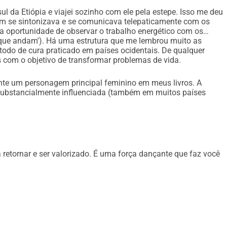
l da Etiópia e viajei sozinho com ele pela estepe. Isso me deu
m se sintonizava e se comunicava telepaticamente com os
em contato comigo
a oportunidade de observar o trabalho energético com os
s que andam'). Há uma estrutura que me lembrou muito as
étodo de cura praticado em países ocidentais. De qualquer
com o objetivo de transformar problemas de vida.
tou
nte um personagem principal feminino em meus livros. A
substancialmente influenciada (também em muitos países
retornar e ser valorizado. É uma força dançante que faz você