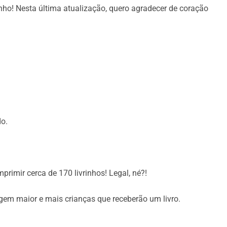
nho! Nesta última atualização, quero agradecer de coração
o convida a uma troca
ais profundo consigo mesmos e uma melhor
Este livro
o.
livro será
ndês
ou
primir cerca de 170 livrinhos! Legal, né?!
Esta gráfica trabalha com
 empresa possui o selo de neutralidade de CO2.
gem maior e mais crianças que receberão um livro.