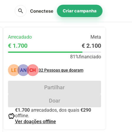
search
Conectese
Criar campanha
Arrecadado
Meta
€ 1.700
€ 2.100
81%
financiado
LE
AN
CH
32
Pessoas que doaram
Partilhar
Doar
€1.700
arrecadados, dos quais
€290
savings
offline.
Ver doações offline