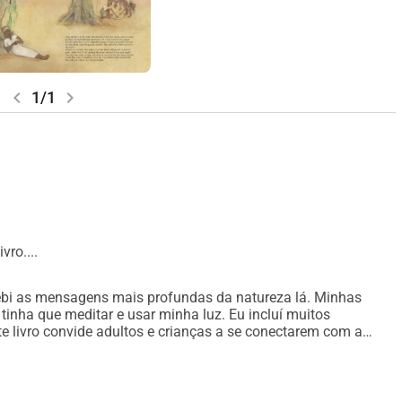
chevron_left
chevron_right
1/1
tou buscando uma
abalha com tinta vegetal
 de CO2.
 na Etiópia
ro....
ecebi as mensagens mais profundas da natureza lá. Minhas
inha que meditar e usar minha luz. Eu incluí muitos
te livro convide adultos e crianças a se conectarem com a
 será aumentada e