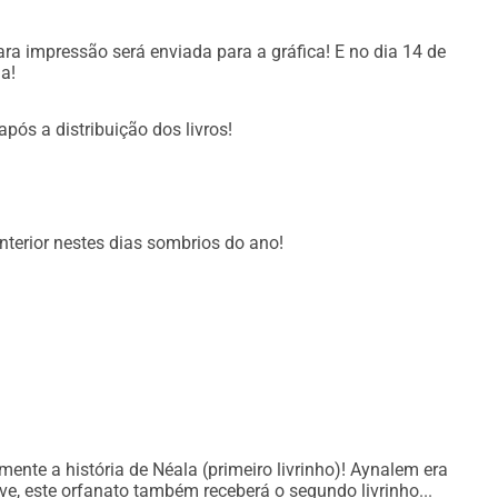
para impressão será enviada para a gráfica! E no dia 14 de
ia!
s será
pós a distribuição dos livros!
atar
terior nestes dias sombrios do ano!
e estou
sso!
etíope Néala & a corneta da paz 
ria língua do coração. Um livro pode ser
nte a história de Néala (primeiro livrinho)! Aynalem era
e, este orfanato também receberá o segundo livrinho...