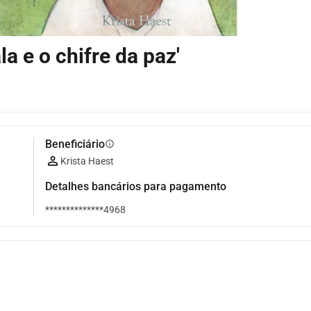
ala e o chifre da paz'
Beneficiário
info
Krista Haest
Detalhes bancários para pagamento
**************4968