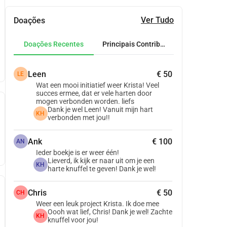
Ver Tudo
Doações
Doações Recentes
Principais Contribuidores
Leen
€ 50
LE
Wat een mooi initiatief weer Krista! Veel
succes ermee, dat er vele harten door
mogen verbonden worden. liefs
Dank je wel Leen! Vanuit mijn hart
KH
verbonden met jou!!
Ank
€ 100
AN
Ieder boekje is er weer één!
Lieverd, ik kijk er naar uit om je een
KH
harte knuffel te geven! Dank je wel!
Chris
€ 50
CH
Weer een leuk project Krista. Ik doe mee
Oooh wat lief, Chris! Dank je wel! Zachte
KH
knuffel voor jou!