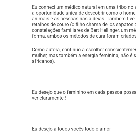
mais crianças poderão ler!
Eu conheci um médico natural em uma tribo no su
a oportunidade única de descobrir como o home
Se você deseja mais informações, pode entrar 
animais e as pessoas nas aldeias. Também tive 
Krista Haest: jethym@gmail.com
retalhos de couro (o filho chama de 'os sapato
constelações familiares de Bert Hellinger, um m
forma, ambos os métodos de cura foram criados 
Eu aprecio muito se você quiser apoiar isso e es
ansiosa por uma colaboração positiva!
Como autora, continuo a escolher conscienteme
mulher, mas também a energia feminina, não é 
Com carinho,
africanos).
Krista
Eu desejo que o feminino em cada pessoa possa 
ver claramente!!
Eu desejo a todos vocês todo o amor