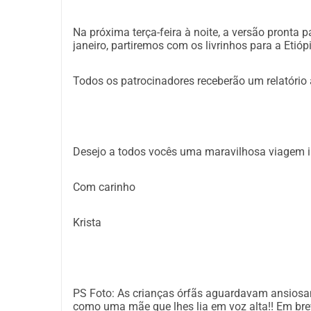
Custo
Custos de impressão: 2100 euros
Na próxima terça-feira à noite, a versão pronta 
janeiro, partiremos com os livrinhos para a Etióp
Se houver mais patrocínio, a circulação dos livro
aumentada e mais crianças poderão ler!
Todos os patrocinadores receberão um relatório a
Se você deseja mais informações, pode me cont
Krista Haest: jethym@gmail.com
Desejo a todos vocês uma maravilhosa viagem in
Eu realmente aprecio se você quiser apoiar isso 
ansiosa por uma colaboração positiva através di
Com carinho
Com muito amor,
Krista
Krista
O livro infantil 
Quero dar às crianças etíopes a
oportunidade de contar uma história em sua próp
PS Foto: As crianças órfãs aguardavam ansiosame
como uma mãe que lhes lia em voz alta!! Em brev
um belo portal. Tudo está a caminho! A história