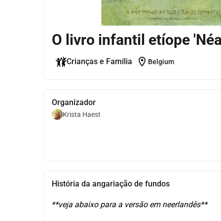
O livro infantil etíope 'Né
location_on
Crianças e Família
Belgium
Organizador
Krista Haest
História da angariação de fundos
**veja abaixo para a versão em neerlandês**