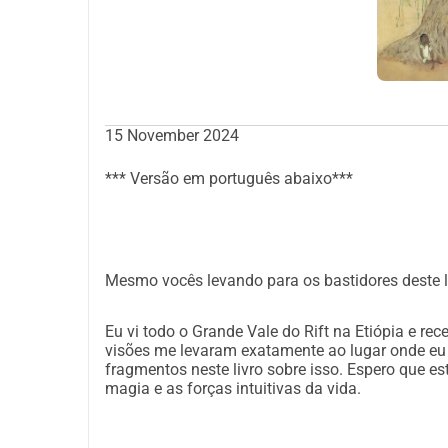
É para isso que vou! E você?
Planejamento:
°
Novembro 2024
Arrecadar fundos para a impressão do livro.
15 November 2024
°
Dezembro 2024 - Janeiro 2025
Impressão do livro na gráfica Zwart op wit . Es
*** Versão em português abaixo***
edição ambientalmente amigável. Esta gráfica tr
e papel sustentável, e tem o selo de neutralidade
°Janeiro-Fevereiro 2025
Início da distribuição do livro em Amárico/Inglês
Mesmo vocês levando para os bastidores deste liv
° A partir de março de 2025
A versão em neerlandês será abordada!
Eu vi todo o Grande Vale do Rift na Etiópia e r
visões me levaram exatamente ao lugar onde eu t
fragmentos neste livro sobre isso. Espero que es
Estimativa de Custos
magia e as forças intuitivas da vida.
Custos de impressão: 2100 euros
Se houver mais patrocínio, a tiragem dos livros