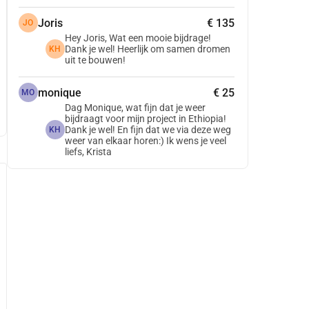
Joris
€ 135
JO
Hey Joris, Wat een mooie bijdrage!
Dank je wel! Heerlijk om samen dromen
KH
uit te bouwen!
monique
€ 25
MO
Dag Monique, wat fijn dat je weer
bijdraagt voor mijn project in Ethiopia!
Dank je wel! En fijn dat we via deze weg
KH
weer van elkaar horen:) Ik wens je veel
liefs, Krista