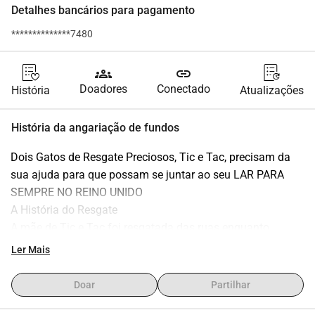
Detalhes bancários para pagamento
**************7480
groups
link
Doadores
Conectado
História
Atualizações
História da angariação de fundos
Dois Gatos de Resgate Preciosos, Tic e Tac, precisam da 
sua ajuda para que possam se juntar ao seu LAR PARA 
SEMPRE NO REINO UNIDO
A História do Resgate
A mãe de Tic e Tac foi resgatada das ruas enquanto 
estava grávida e prestes a dar à luz.
Ler Mais
Ela deu à luz 3 gatinhos, mas apenas Tic e Tac 
sobreviveram.
Doar
Partilhar
Todos foram colocados em lares temporários e, 