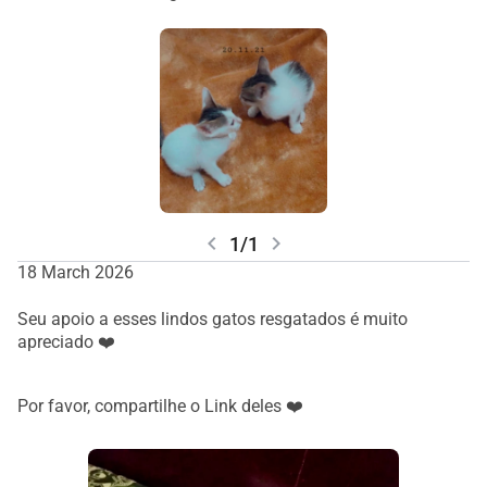
chevron_left
chevron_right
1/1
18 March 2026
Seu apoio a esses lindos gatos resgatados é muito
apreciado ❤️
Por favor, compartilhe o Link deles ❤️