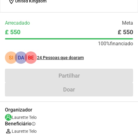
location_on
United Kingdom
Arrecadado
Meta
£ 550
£ 550
100%
financiado
SI
DA
BE
24
Pessoas que doaram
Partilhar
Doar
Organizador
Laurette Telo
Beneficiário
info
Laurette Telo