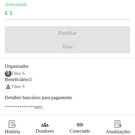
Arrecadado
€ 5
Partilhar
Doar
Organizador
Tibor S
Beneficiário
info
Tibor S
Detalhes bancários para pagamento
**************0005
groups
link
Doadores
Conectado
História
Atualizações