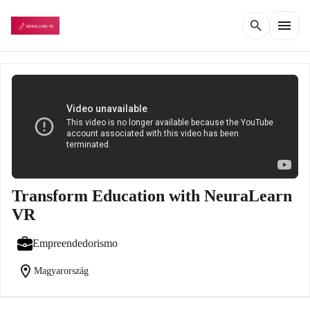
menu
search
Transform Education with NeuraLearn
VR
Empreendedorismo
location_on
Magyarország