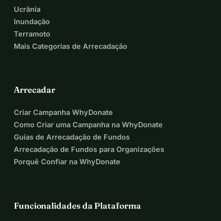
🌐 Reconhecimento Global:
Ucrânia
• Seu agradecimento personalizado não apenas fará parte de 
Inundação
nossos registros internos, mas também será compartilhado com a 
Terramoto
comunidade do NeuraLearn VR, reconhecendo seu compromisso 
Mais Categorias de Arrecadação
em moldar o futuro da educação.
Seu aporte de $1000 ou mais o coloca em uma liga especial de 
apoiadores, e este agradecimento personalizado é nossa forma de 
expressar nossa mais profunda apreciação por sua crença no 
Arrecadar
NeuraLearn VR. Obrigado por ser uma parte vital desta jornada 
Criar Campanha WhyDonate
transformadora! 🚀🌐
Como Criar uma Campanha na WhyDonate
Guias de Arrecadação de Fundos
Arrecadação de Fundos para Organizações
Porquê Confiar na WhyDonate
Funcionalidades da Plataforma