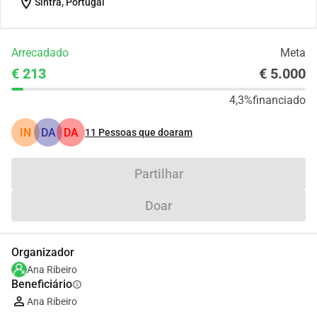
location_on
Sintra, Portugal
Arrecadado
Meta
€ 213
€ 5.000
4,3%
financiado
IN
DA
DA
11
Pessoas que doaram
Partilhar
Doar
Organizador
Ana Ribeiro
Beneficiário
info
Ana Ribeiro