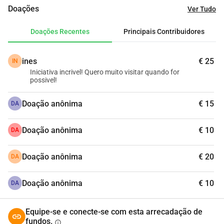
de algumas coisas com muita urgência e todas as 
Doações
Ver Tudo
contribuições são muito bem vindas
Vedação, alimentação, vitaminas para a Égua grávida ....
Doações Recentes
Principais Contribuidores
Ao todo somos uma grande família:
ines
€ 25
IN
7 cavalos - Gaya, India, Light, Magician, Powerful, Queen, 
Iniciativa incrivel! Quero muito visitar quando for
possivel!
Angel
+
Doação anônima
€ 15
DA
2 ponies - Dadga, Gratefull
+
Doação anônima
€ 10
DA
5 dogs & 2 cats
Doação anônima
€ 20
A terapia holística que desenvolvi chama-se 
“Gaya 
DA
method”
Um dia vamos conseguir realizar o sonho de ter o nosso 
Doação anônima
€ 10
DA
santuário com muito espaço
No entretanto, contamos com a vossa ajuda!
Equipe-se e conecte-se com esta arrecadação de
fundos.
info