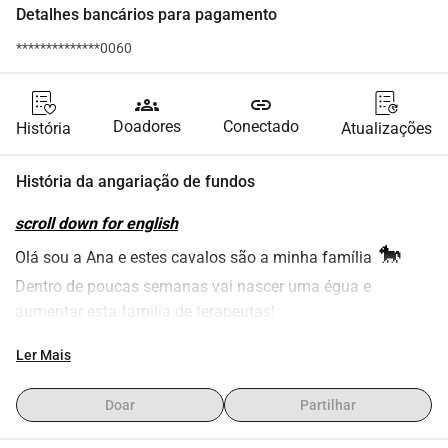
Detalhes bancários para pagamento
**************0060
groups
link
Doadores
Conectado
História
Atualizações
História da angariação de fundos
scroll down for english
 🐎
Olá sou a Ana e estes cavalos são a minha família
Dentro de poucas semanas vai nascer uma égua e 
aumentar esta família de terapeutas!
Eu sou fisioterapeuta e terapeuta holística, e os cavalos 
Ler Mais
também são cavalos para terapia, 
não são de montar
Tivemos que sair do lugar onde vivíamos e agora temos 
Doar
Partilhar
poucos dias para mudar de casa novamente
Felizmente encontrámos um lugar temporário mas precisa 