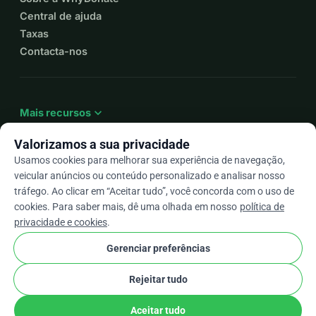
Central de ajuda
Taxas
Contacta-nos
expand_more
Mais recursos
Valorizamos a sua privacidade
Usamos cookies para melhorar sua experiência de navegação,
veicular anúncios ou conteúdo personalizado e analisar nosso
arrow_drop_down
Pt
tráfego. Ao clicar em “Aceitar tudo”, você concorda com o uso de
cookies. Para saber mais, dê uma olhada em nosso
política de
★★★★★
4,9 / 5 com base em mais de 500 avaliações
privacidade e cookies
.
Gerenciar preferências
© 2012–2026
WhyDonate
Privacidade e cookies
Rejeitar tudo
cookie
Termos e condições
Configurações de Cookies
stripe
Feito na Europa
★
Parceiro Verificado
check
Aceitar tudo