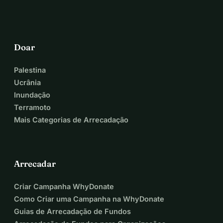
2 ponies - Dadga, Gratefull
+
5 dogs & 2 cats
Doar
The holistic therapy I developed is called 
“Gaya Method”
Palestina
 One day we will be able to fulfill our dream of having our 
Ucrânia
sanctuary with lots of space.
Inundação
 In the meantime, we count on your help!
Terramoto
Mais Categorias de Arrecadação
Arrecadar
Criar Campanha WhyDonate
Como Criar uma Campanha na WhyDonate
Guias de Arrecadação de Fundos