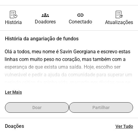
groups
link
Doadores
Conectado
História
Atualizações
História da angariação de fundos
Olá a todos, meu nome é Savin Georgiana e escrevo estas 
linhas com muito peso no coração, mas também com a 
esperança de que exista uma saída. Hoje, escolho ser 
vulnerável e pedir a ajuda da comunidade para superar um 
período crítico da minha vida, marcado por dívidas que se 
tornaram impossíveis de gerenciar sozinha.
Ler Mais
Após um período difícil em que tentei sustentar a família. 
Nunca imaginei que chegaria a este ponto, mas a pressão 
Doar
Partilhar
financeira começou a afetar minha saúde mental e minha 
capacidade de funcionar dia após dia. No momento, 
Doações
Ver Tudo
apenas meu marido trabalha, temos também 2 filhos de 5 
anos e meio e 4 anos, moramos de aluguel, temos muitas 