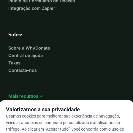
Plugin de Formulário de Doação
Integração com Zapier
Sobre
Sobre a WhyDonate
Central de ajuda
Taxas
Contacta-nos
expand_more
Mais recursos
Valorizamos a sua privacidade
Usamos cookies para melhorar sua experiência de navegação,
veicular anúncios ou conteúdo personalizado e analisar nosso
arrow_drop_down
Pt
tráfego. Ao clicar em “Aceitar tudo”, você concorda com o uso de