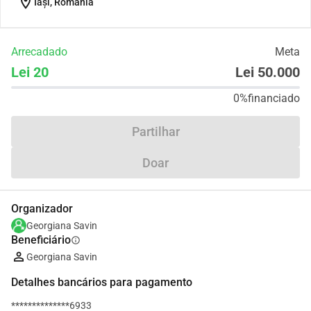
location_on
Iași, Romania
Arrecadado
Meta
Lei 20
Lei 50.000
0%
financiado
Partilhar
Doar
Organizador
Georgiana Savin
Beneficiário
info
Georgiana Savin
Detalhes bancários para pagamento
**************6933