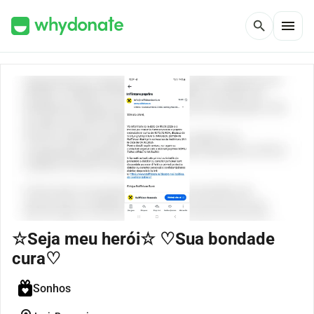
menu
search
☆Seja meu herói☆ ♡Sua bondade
cura♡
Sonhos