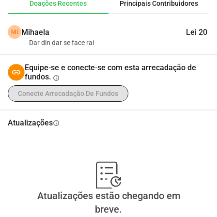
Doações Recentes
Principais Contribuidores
despesas mensais.
Sei que os tempos são difíceis para todos. Se você não 
Mihaela
Lei 20
MI
pode doar, por favor, compartilhe esta história. Uma 
Dar din dar se face rai
partilha pode chegar à pessoa que tem a possibilidade de 
me ajudar a respirar aliviada novamente. Qualquer quantia, 
Equipe-se e conecte-se com esta arrecadação de
por menor que seja (o preço de um café), faz uma enorme 
fundos.
info
diferença para mim.
Agradeço antecipadamente pela bondade, pela falta de 
Conecte Arrecadação De Fundos
julgamento e por me oferecer a chance de um novo 
começo.
Atualizações
info
Com respeito, Savin Georgiana
Atualizações estão chegando em
breve.