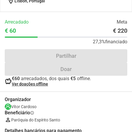
location_on
Lisbon, Portugal
Arrecadado
Meta
€ 60
€ 220
27,3%
financiado
Partilhar
Doar
€60
arrecadados, dos quais
€5
offline.
savings
Ver doações offline
Organizador
Vítor Cardoso
Beneficiário
info
Paróquia do Espírito Santo
Detalhes bancários para pagamento