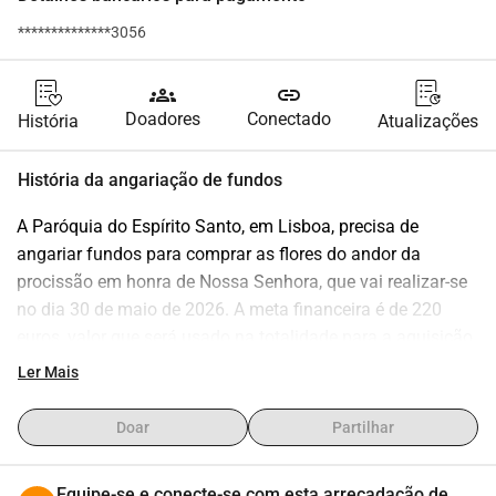
**************3056
groups
link
Doadores
Conectado
História
Atualizações
História da angariação de fundos
A Paróquia do Espírito Santo, em Lisboa, precisa de 
angariar fundos para comprar as flores do andor da 
procissão em honra de Nossa Senhora, que vai realizar-se 
no dia 30 de maio de 2026. A meta financeira é de 220 
euros, valor que será usado na totalidade para a aquisição 
das flores. O prazo para a angariação termina a 22 de 
Ler Mais
maio de 2026. Desde já, agradecemos o apoio de toda a 
comunidade.
Doar
Partilhar
Equipe-se e conecte-se com esta arrecadação de