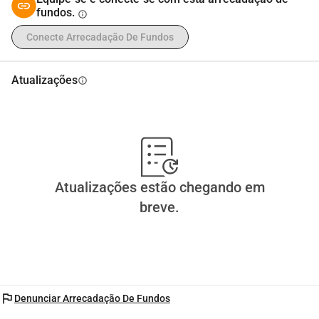
fundos.
info
Conecte Arrecadação De Fundos
Atualizações
info
Atualizações estão chegando em
breve.
flag
Denunciar Arrecadação De Fundos