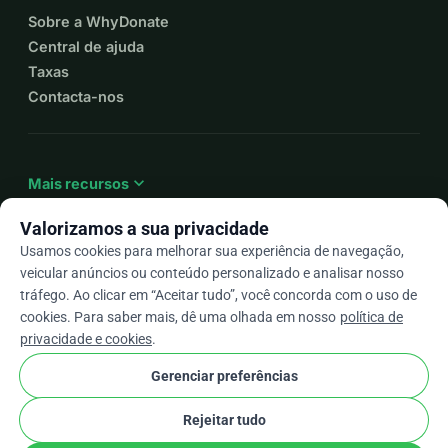
Sobre a WhyDonate
Central de ajuda
Taxas
Contacta-nos
expand_more
Mais recursos
Valorizamos a sua privacidade
Usamos cookies para melhorar sua experiência de navegação,
veicular anúncios ou conteúdo personalizado e analisar nosso
arrow_drop_down
Pt
tráfego. Ao clicar em “Aceitar tudo”, você concorda com o uso de
cookies. Para saber mais, dê uma olhada em nosso
política de
★★★★★
4,9 / 5 com base em mais de 500 avaliações
privacidade e cookies
.
Gerenciar preferências
© 2012–2026
WhyDonate
Privacidade e cookies
Rejeitar tudo
cookie
Termos e condições
Configurações de Cookies