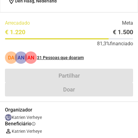
location_on
Den Haag, Nederland
Arrecadado
Meta
€ 1.220
€ 1.500
81,3%
financiado
DA
AN
AN
31
Pessoas que doaram
Partilhar
Doar
Organizador
Katrien Verheye
Beneficiário
info
Katrien Verheye