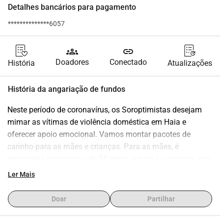
Detalhes bancários para pagamento
**************6057
groups
link
Doadores
Conectado
História
Atualizações
História da angariação de fundos
Neste período de coronavírus, os Soroptimistas desejam 
mimar as vítimas de violência doméstica em Haia e 
oferecer apoio emocional. Vamos montar pacotes de 
carinho para as mães e crianças. Para as mães, é 
necessário um mínimo de 25 euros, e para as crianças, um 
mínimo de 10 euros.
Ler Mais
NÓS MIMAMOS MÃES EM 
Doar
Partilhar
NECESSIDADE, VOCÊ 