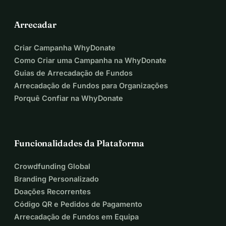
Os clubes Soroptimistas de Scheveningen e Haia têm 
Arrecadar
cada um 45 membros e contribuem para esses belos 
objetivos.
Criar Campanha WhyDonate
Como Criar uma Campanha na WhyDonate
VISÃO
Guias de Arrecadação de Fundos
Mulheres e meninas alcançarão seu potencial individual e 
Arrecadação de Fundos para Organizações
coletivo, realizarão suas ambições e terão uma voz igual 
Porquê Confiar na WhyDonate
na criação de comunidades fortes e pacíficas em todo o 
mundo.
MISSÃO
Funcionalidades da Plataforma
Os Soroptimistas transformam a vida e o status das 
mulheres e meninas por meio da educação, 
Crowdfunding Global
empoderamento e criação de oportunidades.
Branding Personalizado
Doações Recorrentes
PRINCÍPIOS
Código QR e Pedidos de Pagamento
Os princípios do Soroptimismo são buscar:
Arrecadação de Fundos em Equipa