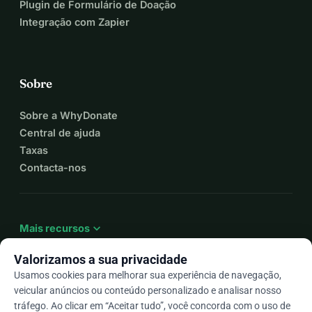
A promoção do status das mulheres
Plugin de Formulário de Doação
Altos padrões éticos
Integração com Zapier
Direitos humanos para todos
Igualdade, desenvolvimento e paz
A promoção do entendimento internacional, bondade e paz
Sobre
Quer saber mais sobre o clube de Scheveningen ou o 
Sobre a WhyDonate
clube de Haia e a organização global?
Central de ajuda
Acesse nosso site: https://soroptimist.nl ou 
Taxas
www.soroptimistinternational.org
Contacta-nos
expand_more
Mais recursos
Valorizamos a sua privacidade
Usamos cookies para melhorar sua experiência de navegação,
veicular anúncios ou conteúdo personalizado e analisar nosso
arrow_drop_down
Pt
tráfego. Ao clicar em “Aceitar tudo”, você concorda com o uso de