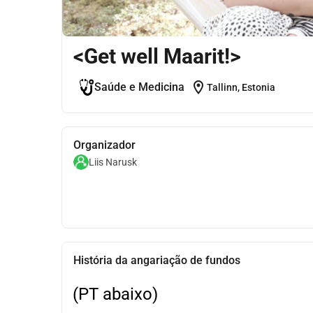
<Get well Maarit!>
location_on
Saúde e Medicina
Tallinn, Estonia
Organizador
Liis Narusk
História da angariação de fundos
(PT abaixo)