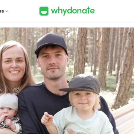
re
expand_more