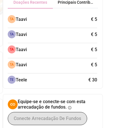
Doações Recentes
Principais Contribuidores
Taavi
€ 5
TA
Taavi
€ 5
TA
Taavi
€ 5
TA
Taavi
€ 5
TA
Teele
€ 30
TE
Equipe-se e conecte-se com esta
arrecadação de fundos.
info
Conecte Arrecadação De Fundos