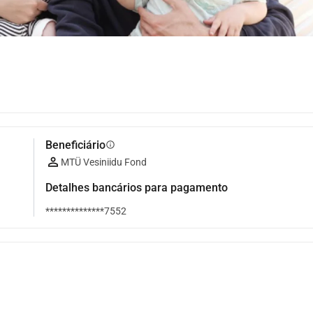
Beneficiário
info
MTÜ Vesiniidu Fond
Detalhes bancários para pagamento
**************7552