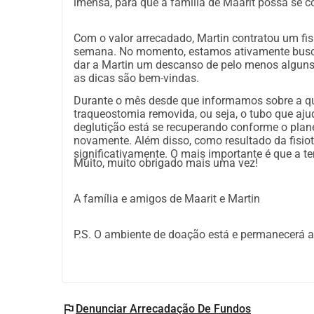
imensa, para que a família de Maarit possa se c
4 meses), que atualmente estão 
amigos. O marido de Maarit, Mart
Com o valor arrecadado, Martin contratou um fis
semana. No momento, estamos ativamente busca
personificação de otimismo, hu
dar a Martin um descanso de pelo menos alguns 
as dicas são bem-vindas.
É desnecessário explicar que es
Durante o mês desde que informamos sobre a qu
traqueostomia removida, ou seja, o tubo que ajud
para a família de Maarit e Mart
deglutição está se recuperando conforme o plan
novamente. Além disso, como resultado da fisiot
fisicamente, emocionalmente e 
significativamente. O mais importante é que a te
Muito, muito obrigado mais uma vez!
comprometimento, trabalho per
Para apoiar a família de Maarit
A família e amigos de Maarit e Martin
Fund (Vesiniidu é o nome de sua 
P.S. O ambiente de doação está e permanecerá a
recursos para que a família pos
recuperação e ajudar Maarit a s
Apoio adicional é necessário par
flag
Denunciar Arrecadação De Fundos