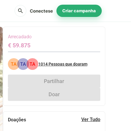
search
Conectese
Criar campanha
Arrecadado
€ 59.875
TA
TA
TA
1014
Pessoas que doaram
Partilhar
Doar
Ver Tudo
Doações