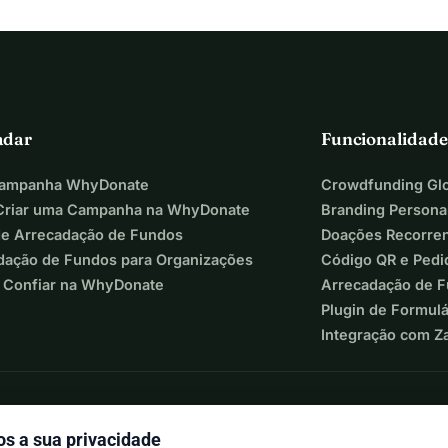
ção
amentos
 (babás, enfermeiros, fonoaudiólogos, 
adar
Funcionalidade
é que as rendas de Maarit e Martin sejam 
Campanha WhyDonate
Crowdfunding Glo
riar uma Campanha na WhyDonate
Branding Persona
de Arrecadação de Fundos
Doações Recorre
custos de recuperação seja coberta pelo 
dação de Fundos para Organizações
Código QR e Pedi
 Confiar na WhyDonate
Arrecadação de 
importa quão pequena, torna a vida dessa 
Plugin de Formul
oncentrar no mais importante a 
Integração com Z
lares sobre a arrecadação e o uso dos 
s a sua privacidade
 campanha. No caso de doações 