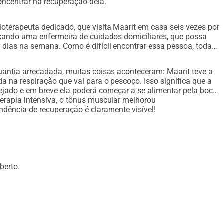
oncentrar na recuperação dela.
sob os cuidados de avós, parentes e 
in, é seu cuidador 24/7, seu suporte e a 
ioterapeuta dedicado, que visita Maarit em casa seis vezes por
ndo uma enfermeira de cuidados domiciliares, que possa
mor e amor incondicional.
dias na semana. Como é difícil encontrar essa pessoa, todas
sa situação trouxe imensos desafios 
antia arrecadada, muitas coisas aconteceram: Maarit teve a
a na respiração que vai para o pescoço. Isso significa que a
in, bem como para seus entes queridos 
ejado e em breve ela poderá começar a se alimentar pela boca
erapia intensiva, o tônus muscular melhorou
praticamente. A recuperação exige 
ndência de recuperação é claramente visível!
sistente e tempo, mas também dinheiro.
 e Martin, estabelecemos a ONG Vesiniidu 
casa), cujo único objetivo é arrecadar 
berto.
sa se concentrar totalmente em sua 
e recuperar o mais rápido possível!
a vários propósitos: