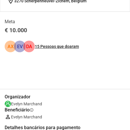
location_on
3270 Scherpenheuvel-Zichem, Belgium
Meta
€ 10.000
AX
EV
DA
15
Pessoas que doaram
Partilhar
Doar
Organizador
Evelyn Marchand
Beneficiário
info
Evelyn Marchand
Detalhes bancários para pagamento