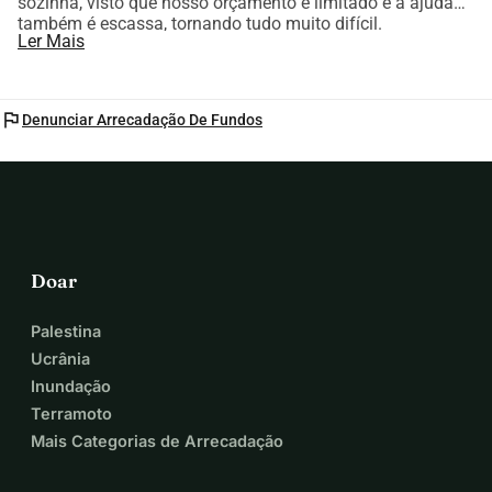
sozinha, visto que nosso orçamento é limitado e a ajuda
também é escassa, tornando tudo muito difícil.
Ler Mais
flag
Denunciar Arrecadação De Fundos
Doar
Palestina
Ucrânia
Inundação
Terramoto
Mais Categorias de Arrecadação