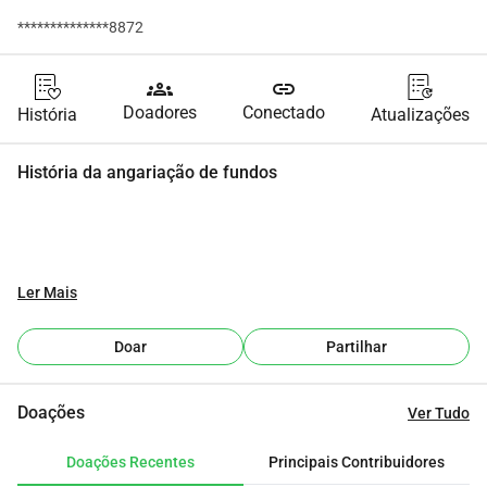
**************8872
groups
link
Doadores
Conectado
História
Atualizações
História da angariação de fundos
Ler Mais
Doar
Partilhar
Doações
Ver Tudo
Doações Recentes
Principais Contribuidores