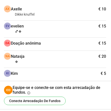
Axelle
€ 10
AX
Dikke knuffel
evelien
€ 15
EV
💕🍀
Doação anônima
€ 15
DA
Natasja
€ 20
NA
🍀
Kim
€ 5
KI
Equipe-se e conecte-se com esta arrecadação de
fundos.
info
Conecte Arrecadação De Fundos