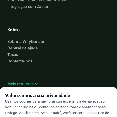
Integração com Zapier
Sobre
Sobre a WhyDonate
Central de ajuda
Taxas
Contacta-nos
expand_more
Mais recursos
Valorizamos a sua privacidade
Usamos cookies para melhorar sua experiência de navegação,
veicular anúncios ou conteúdo personalizado e analisar nosso
arrow_drop_down
Pt
tráfego. Ao clicar em “Aceitar tudo”, você concorda com o uso de