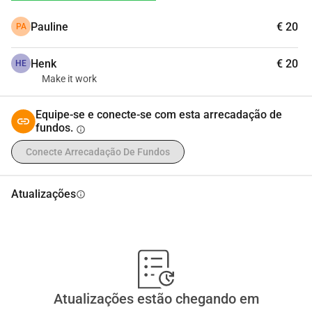
No dia 31 de março, fomos com 3 vans cheias e 
Pauline
€ 20
PA
entregamos isso no dia 3 de abril em
https://zgraya-help.com/en/home/
Henk
€ 20
Na linha de frente, a situação é muito grave, a eletricidade 
HE
Make it work
está completamente fora e não pode ser reparada, devido 
ao perigo dos drones no ar.
Equipe-se e conecte-se com esta arrecadação de
Precisamos ajudar os defensores e batalhões médicos a 
fundos.
info
fazer uma arrecadação de fundos para:
 Powerbanks, mínimo 20.000 Mah
Conecte Arrecadação De Fundos
 Geradores
 Estações de Energia
Atualizações
info
 Suprimentos médicos
Ajude as rifas do nosso mencionado pequeno exército para 
ajudar a Ucrânia
Para cada doação de 10,00, você recebe um bilhete para 
ganhar:
Atualizações estão chegando em
1) bandeira assinada de um batalhão