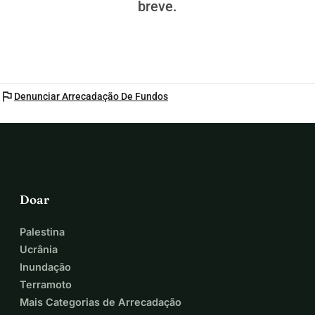
breve.
2) livro assinado de Reinier van Lanschot, nós somos a 
Europa
3) Um moletom feito à mão da Zgraya
SOMENTE JUNTOS PODEMOS FAZER ISSO
flag
Denunciar Arrecadação De Fundos
Doar
Palestina
Ucrânia
Inundação
Terramoto
Mais Categorias de Arrecadação