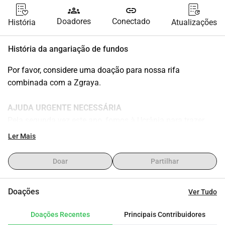
groups
link
Doadores
Conectado
História
Atualizações
História da angariação de fundos
Por favor, considere uma doação para nossa rifa 
combinada com a Zgraya.
AJUDA URGENTE NECESSÁRIA
Pela segunda vez este ano, fomos à Ucrânia para trazer 
ajuda
Ler Mais
A primeira vez foi durante o horrível inverno e o genocídio 
cometido pela Rússia
Doar
Partilhar
Toda a infraestrutura de energia está danificada pelos 
bombardeios contínuos
Doações
Ver Tudo
Todos os dias, civis inocentes estão sob ataque
Quando deixei a Ucrânia, mais de 1 milhão de pessoas 
Doações Recentes
Principais Contribuidores
estavam sem eletricidade, aquecimento ou água quente