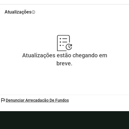
Atualizações
info
Atualizações estão chegando em
breve.
flag
Denunciar Arrecadação De Fundos