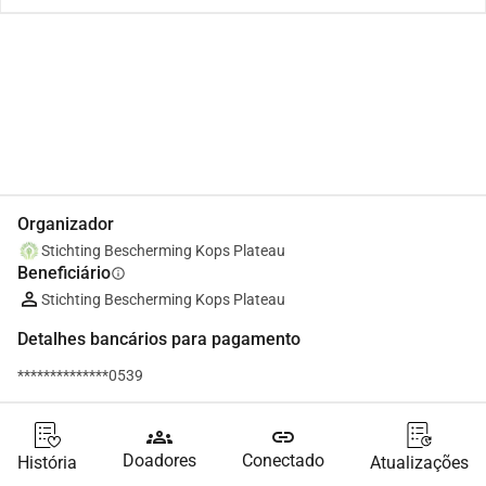
Partilhar
Doar
Organizador
Stichting Bescherming Kops Plateau
Beneficiário
info
Stichting Bescherming Kops Plateau
Detalhes bancários para pagamento
**************0539
groups
link
Doadores
Conectado
História
Atualizações