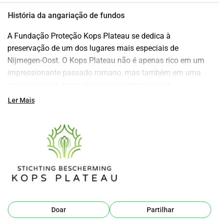
História da angariação de fundos
A Fundação Proteção Kops Plateau se dedica à 
preservação de um dos lugares mais especiais de 
Nijmegen-Oost. O Kops Plateau não é apenas rico em um 
impressionante passado romano, mas também em uma 
natureza única, tranquilidade, encontros e valor 
educacional para jovens e idosos. Torne-se um amigo 
Ler Mais
através de uma contribuição voluntária anual e ajude na 
proteção da natureza, cultura e patrimônio!
Para mantê-lo informado sobre os progressos da 
Fundação, ela enviará de vez em quando um boletim 
informativo com atualizações.
Doar
Partilhar