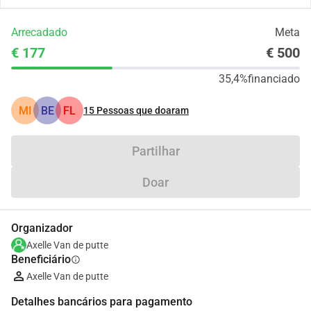
Arrecadado
Meta
€ 177
€ 500
35,4%
financiado
MI
BE
FL
15
Pessoas que doaram
Partilhar
Doar
Organizador
Axelle Van de putte
Beneficiário
info
Axelle Van de putte
Detalhes bancários para pagamento