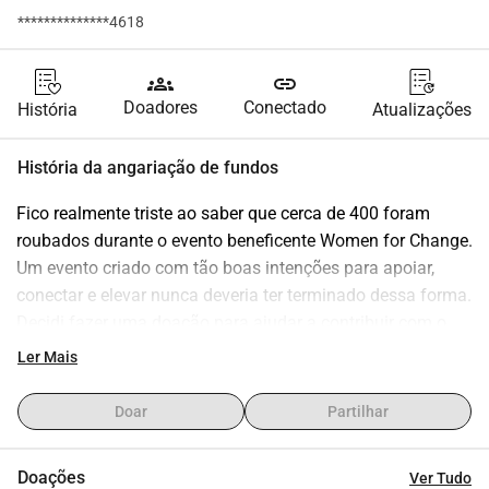
**************4618
groups
link
Doadores
Conectado
História
Atualizações
História da angariação de fundos
Fico realmente triste ao saber que cerca de 400 foram 
roubados durante o evento beneficente Women for Change. 
Um evento criado com tão boas intenções para apoiar, 
conectar e elevar nunca deveria ter terminado dessa forma. 
Decidi fazer uma doação para ajudar a contribuir com o 
que foi perdido e ainda apoiar a poderosa mensagem por 
Ler Mais
trás disso. Mesmo quando coisas assim acontecem, nosso 
compromisso com a mudança e a comunidade permanece 
Doar
Partilhar
forte.
Doações
Ver Tudo