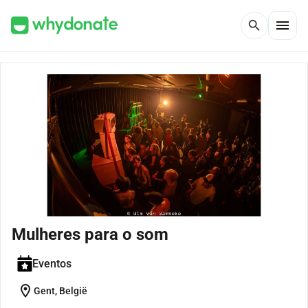
menu
search
Mulheres para o som
Eventos
location_on
Gent, België