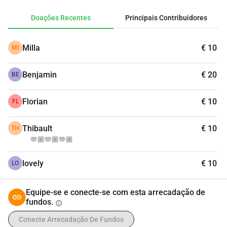
Doações Recentes
Principais Contribuidores
Milla
€ 10
MI
Benjamin
€ 20
BE
Florian
€ 10
FL
Thibault
€ 10
TH
🫶🏼🫶🏼🫶🏼
lovely
€ 10
LO
Equipe-se e conecte-se com esta arrecadação de
fundos.
info
Conecte Arrecadação De Fundos