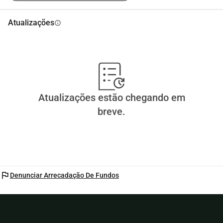
Atualizações
info
Atualizações estão chegando em
breve.
flag
Denunciar Arrecadação De Fundos