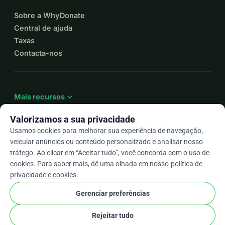
Sobre a WhyDonate
Central de ajuda
Taxas
Contacta-nos
expand_more
Mais recursos
Valorizamos a sua privacidade
Usamos cookies para melhorar sua experiência de navegação,
veicular anúncios ou conteúdo personalizado e analisar nosso
arrow_drop_down
Pt
tráfego. Ao clicar em “Aceitar tudo”, você concorda com o uso de
cookies. Para saber mais, dê uma olhada em nosso
política de
★★★★★
4,9 / 5 com base em mais de 500 avaliações
privacidade e cookies
.
Gerenciar preferências
© 2012–2026
WhyDonate
Privacidade e cookies
Rejeitar tudo
cookie
Termos e condições
Configurações de Cookies