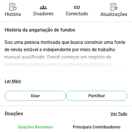
groups
link
Doadores
Conectado
História
Atualizações
História da angariação de fundos
Sou uma pessoa motivada que busca construir uma fonte 
de renda estável e independente por meio de trabalho 
manual qualificado. Decidi começar um negócio de 
marcenaria porque valorizo o artesanato prático e a 
criação de produtos reais e físicos que as pessoas podem 
usar em seu dia a dia. No mundo de hoje, estou 
Ler Mais
preocupado com o crescente impacto da inteligência 
artificial em muitos empregos. Isso me incentivou a seguir 
Doar
Partilhar
uma profissão que é mais prática e menos propensa a ser 
substituída pela automação. A marcenaria me permite 
Doações
Ver Tudo
desenvolver uma habilidade confiável, trabalhar de forma 
independente e oferecer algo único que não pode ser 
Doações Recentes
Principais Contribuidores
facilmente produzido em massa. Este projeto não é apenas 