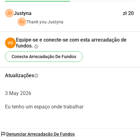
uma ideia de negócio, mas também um plano de longo 
Justyna
zł 20
JU
prazo para crescimento pessoal e profissional. Estou 
comprometido em aprender, melhorar minhas habilidades 
Thank you Justyna
RJ
e construir uma oficina forte e sustentável ao longo do 
tempo.
Equipe-se e conecte-se com esta arrecadação de
fundos.
info
Conecte Arrecadação De Fundos
Atualizações
info
3 May 2026
Eu tenho um espaço onde trabalhar
flag
Denunciar Arrecadação De Fundos