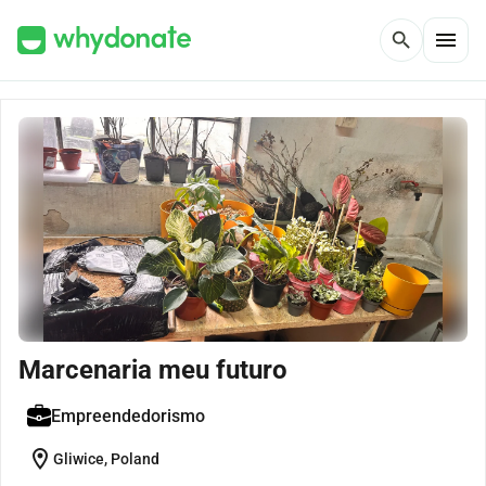
menu
search
Marcenaria meu futuro
Empreendedorismo
location_on
Gliwice, Poland