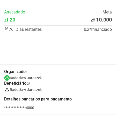
Arrecadado
Meta
zł 20
zł 10.000
76
Dias restantes
0,2%
financiado
Partilhar
Doar
Organizador
Radosław Jaroszek
Beneficiário
info
Radosław Jaroszek
Detalhes bancários para pagamento
**************4000