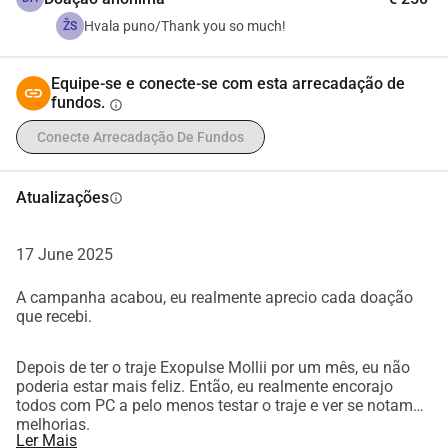
Durante o período de testes, notei essas melhorias:
- Meu pé direito está completamente apoiado
Hvala puno/Thank you so much!
ŽS
- Meus joelhos estão totalmente estendidos
- A parte superior do meu pé não dói quando ando
Equipe-se e conecte-se com esta arrecadação de
- Meus braços ficaram mais fortes, então posso cortar 
fundos.
info
alimentos
Conecte Arrecadação De Fundos
- Faço os exercícios mais rapidamente, por exemplo, ando 
de bicicleta mais rápido
Atualizações
info
Status Atual
PT:
17 June 2025
Metade do custo total de 7.255 já foi coberta. Agora, estou 
A campanha acabou, eu realmente aprecio cada doação
pedindo ajuda com o valor restante.
que recebi.
Como você pode ajudar
PT:
Depois de ter o traje Exopulse Mollii por um mês, eu não
Qualquer quantia, grande ou pequena, me aproxima do 
poderia estar mais feliz. Então, eu realmente encorajo
meu objetivo.
todos com PC a pelo menos testar o traje e ver se notam
melhorias.
Se você não puder doar, compartilhar esta campanha com 
Ler Mais