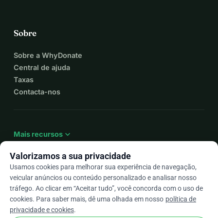
Sobre
Sobre a WhyDonate
Central de ajuda
Taxas
Contacta-nos
expand_more
Mais recursos
Valorizamos a sua privacidade
Usamos cookies para melhorar sua experiência de navegação,
veicular anúncios ou conteúdo personalizado e analisar nosso
arrow_drop_down
Pt
tráfego. Ao clicar em “Aceitar tudo”, você concorda com o uso de
cookies. Para saber mais, dê uma olhada em nosso
política de
★★★★★
4,9 / 5 com base em mais de 500 avaliações
privacidade e cookies
.