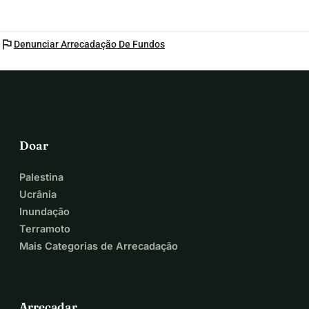
outras pessoas significaria muito para mim.
Muito obrigada por ler minha história e por apoiar minha 
jornada em direção a mais independência.
flag
Denunciar Arrecadação De Fundos
Doar
Palestina
Ucrânia
Inundação
Terramoto
Mais Categorias de Arrecadação
Arrecadar