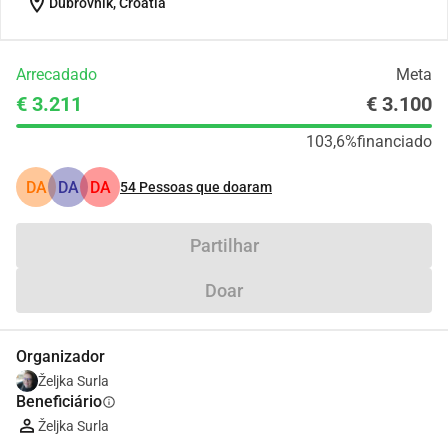
location_on
Dubrovnik, Croatia
Arrecadado
Meta
€ 3.211
€ 3.100
103,6%
financiado
DA
DA
DA
54
Pessoas que doaram
Partilhar
Doar
Organizador
Željka Surla
Beneficiário
info
Željka Surla