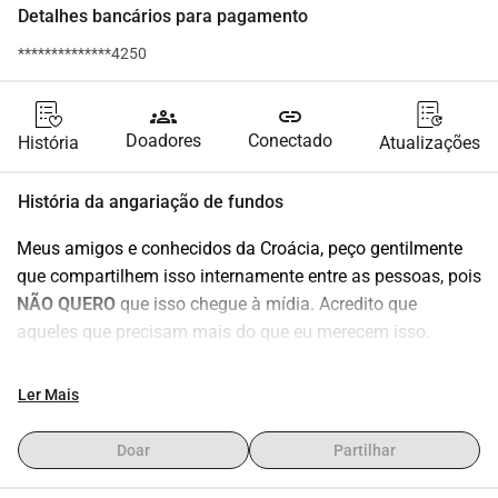
Detalhes bancários para pagamento
**************4250
groups
link
Doadores
Conectado
História
Atualizações
História da angariação de fundos
Meus amigos e conhecidos da Croácia, peço gentilmente 
que compartilhem isso internamente entre as pessoas, pois 
NÃO QUERO
 que isso chegue à mídia. Acredito que 
aqueles que precisam mais do que eu merecem isso.
Minha História
Ler Mais
PT:
Olá, meu nome é Željka. Tenho 36 anos e vivo na bela 
Doar
Partilhar
cidade de Dubrovnik, Croácia.