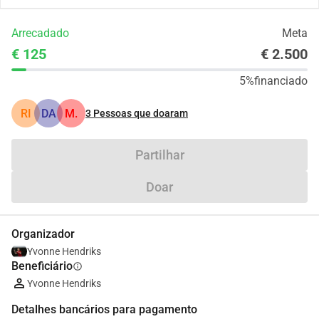
Arrecadado
Meta
€ 125
€ 2.500
5%
financiado
RI
DA
M.
3
Pessoas que doaram
Partilhar
Doar
Organizador
Yvonne Hendriks
Beneficiário
info
Yvonne Hendriks
Detalhes bancários para pagamento