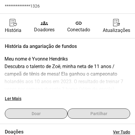
**************1326
groups
link
Doadores
Conectado
História
Atualizações
História da angariação de fundos
Meu nome é Yvonne Hendriks
Descubra o talento de Zoë, minha neta de 11 anos / 
campeã de tênis de mesa! Ela ganhou o campeonato 
holandês aos 10 anos em 2023. O resultado de treinar 7 
vezes por semana durante 3 horas (além da escola), 
participar de acampamentos de tênis de mesa durante as 
Ler Mais
férias e jogar partidas competitivas nos fins de semana.
Com conquistas nacionais e internacionais, ela está pronta 
Doar
Partilhar
para conquistar o mundo como uma jovem atleta. Mas 
não posso fazer isso sozinho, seria ótimo se vocês 
Doações
Ver Tudo
pudessem patrocinar Zoë por meio de doações. Assim, 