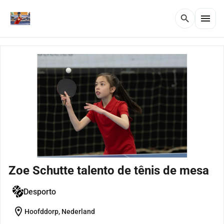
menu
search
Zoe Schutte talento de tênis de mesa
Desporto
location_on
Hoofddorp, Nederland