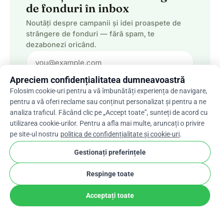
de fonduri în inbox
Noutăți despre campanii și idei proaspete de
strângere de fonduri — fără spam, te
dezabonezi oricând.
Apreciem confidențialitatea dumneavoastră
Abonează-te
Folosim cookie-uri pentru a vă îmbunătăți experiența de navigare,
pentru a vă oferi reclame sau conținut personalizat și pentru a ne
analiza traficul. Făcând clic pe „Accept toate”, sunteți de acord cu
utilizarea cookie-urilor. Pentru a afla mai multe, aruncați o privire
Păstrează tot ce
pe site-ul nostru
politica de confidențialitate și cookie-uri
.
Începe o strângere de fonduri
strângi
0% comision platformă
Gestionați preferințele
Respinge toate
Acceptați toate
Donează