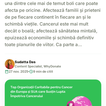
una dintre cele mai de temut boli care poate
afecta pe oricine. Afectează familii și prieteni
de pe fiecare continent în fiecare an și le
schimbă viețile. Cancerul este mai mult
decât o boală; afectează sănătatea mintală,
epuizează economiile și schimbă definitiv
toate planurile de viitor. Ca parte a…
Sudatta Das
Content Specialist, WhyDonate
calendar_today
schedule
27 nov. 2025
9 min de citit