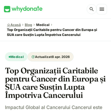
menu
search
chevron_right
chevron_right
chevron_right
home
Acasă
Blog
Medical
Top Organizații Caritabile pentru Cancer din Europa și
SUA care Susțin Lupta Împotriva Cancerului
update
Medical
Actualizat
8 apr. 2026
Top Organizații Caritabile
pentru Cancer din Europa și
SUA care Susțin Lupta
Împotriva Cancerului
Impactul Global al Cancerului Cancerul este