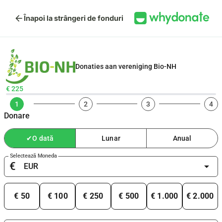
arrow_back
Înapoi la strângeri de fonduri
Donaties aan vereniging Bio-NH
€ 225
1
2
3
4
Donare
✔
O dată
Lunar
Anual
Selectează Moneda
€
arrow_drop_down
€ 50
€ 100
€ 250
€ 500
€ 1.000
€ 2.000