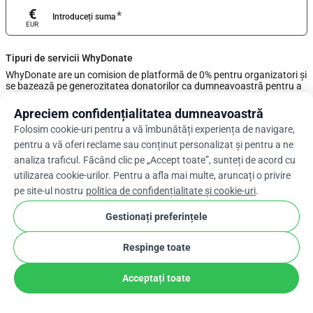
€
*
Introduceți suma
EUR
Tipuri de servicii WhyDonate
WhyDonate are un comision de platformă de 0% pentru organizatori și
se bazează pe generozitatea donatorilor ca dumneavoastră pentru a
asigura că aceste donații rămân gratuite. Ajustați suma bacșișului
folosind cursorul sau introduceți un bacșiș personalizat mai jos.
Apreciem confidențialitatea dumneavoastră
Folosim cookie-uri pentru a vă îmbunătăți experiența de navigare,
0%
pentru a vă oferi reclame sau conținut personalizat și pentru a ne
analiza traficul. Făcând clic pe „Accept toate”, sunteți de acord cu
utilizarea cookie-urilor. Pentru a afla mai multe, aruncați o privire
Introduceți un bacșiș personalizat
pe site-ul nostru
politica de confidențialitate și cookie-uri
.
Următ
Gestionați preferințele
Respinge toate
arrow_drop_down
Ro
cookie
Acceptați toate