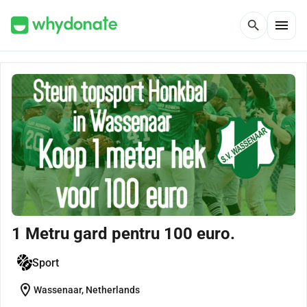
menu
search
1 Metru gard pentru 100 euro.
Sport
location_on
Wassenaar, Netherlands