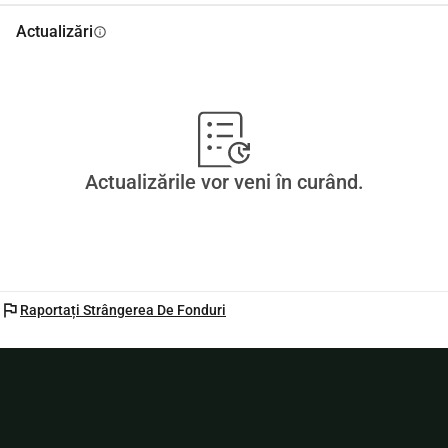
Actualizări
info
Actualizările vor veni în curând.
flag
Raportați Strângerea De Fonduri