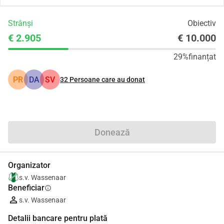
Strânși
Obiectiv
€ 2.905
€ 10.000
29%
finanțat
PR
DA
SV
32
Persoane care au donat
Distribuie
Donează
Organizator
s.v. Wassenaar
Beneficiar
info
s.v. Wassenaar
Detalii bancare pentru plată