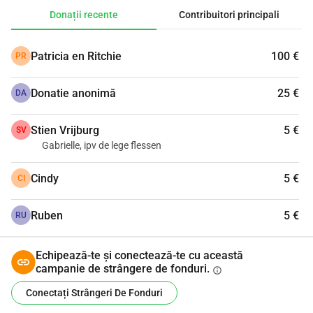
Susțineți-vă clubul și donați!
Donații recente
Contribuitori principali
Mulțumesc mult!!!
Patricia en Ritchie
100 €
PR
'
Donatie anonimă
25 €
DA
Stien Vrijburg
5 €
SV
Gabrielle, ipv de lege flessen
Cindy
5 €
CI
Ruben
5 €
RU
Echipează-te și conectează-te cu această
campanie de strângere de fonduri.
info
Conectați Strângeri De Fonduri