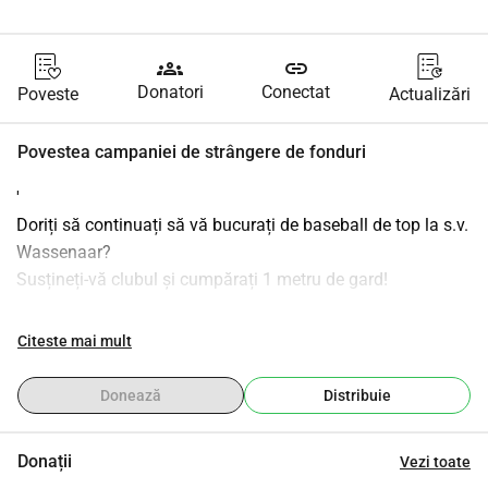
groups
link
Donatori
Conectat
Poveste
Actualizări
Povestea campaniei de strângere de fonduri
'
Doriți să continuați să vă bucurați de baseball de top la s.v. 
Wassenaar?
Susțineți-vă clubul și cumpărați 1 metru de gard!
Pentru a rămâne în prima ligă de baseball, avem nevoie de 
Citeste mai mult
o gardă nouă. Avem nevoie de sprijinul vostru.
Donează
Distribuie
Pentru 100 de euro, puteți cumpăra singur, cu prietenii, 
familia sau împreună cu echipa voastră 1 metru de gard.
Donații
Vezi toate