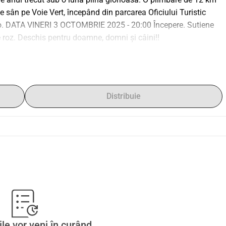
 sân pe Voie Vert, începând din parcarea Oficiului Turistic 
do. DATA VINERI 3 OCTOMBRIE 2025 - 20:00 Începere. Sutiene 
e roz. Deschis pentru doamne, domni și câini!!
Distribuie
ile vor veni în curând.