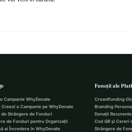
ge
Funcții ale Pla
 o Campanie WhyDonate
Crowdfunding Glo
 Creezi o Campanie pe WhyDonate
Branding Personal
 de Strângere de Fonduri
Donații Recurente
re de Fonduri pentru Organizații
Cod QR și Cereri 
să ai Încredere în WhyDonate
Strângere de Fond