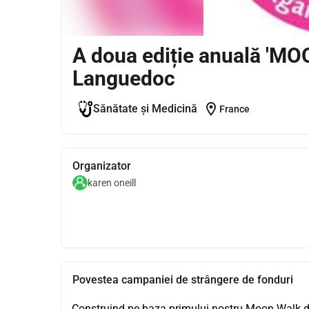
A doua ediție anuală 'MO
Languedoc
location_on
Sănătate și Medicină
France
Organizator
karen oneill
Povestea campaniei de strângere de fonduri
Construind pe baza primului nostru Moon Walk de 