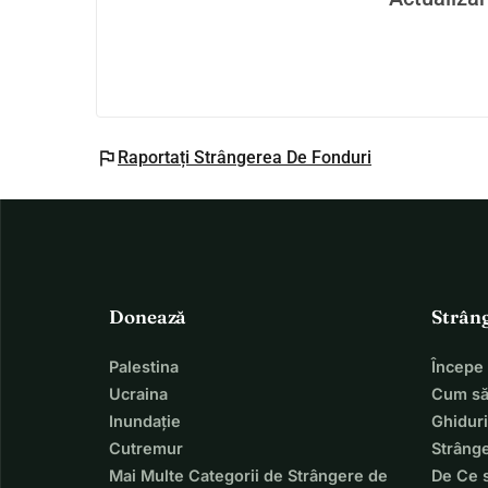
flag
Raportați Strângerea De Fonduri
Donează
Strân
Palestina
Începe
Ucraina
Cum să
Inundație
Ghiduri
Cutremur
Strânge
Mai Multe Categorii de Strângere de
De Ce 