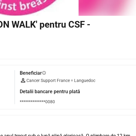
ON WALK' pentru CSF -
Beneficiar
info
Cancer Support France = Languedoc
Detalii bancare pentru plată
**************0080
anul trecut sub o lună plină glorioasă. O plimbare de 12 km 