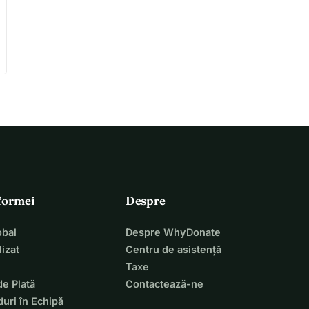
tformei
Despre
bal
Despre WhyDonate
izat
Centru de asistență
Taxe
de Plată
Contactează-ne
uri în Echipă