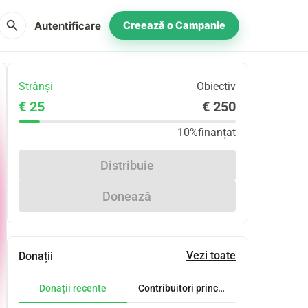
search
Autentificare
Creează o Campanie
Strânși
Obiectiv
€ 25
€ 250
10%
finanțat
Distribuie
Donează
Vezi toate
Donații
Donații recente
Contribuitori principali