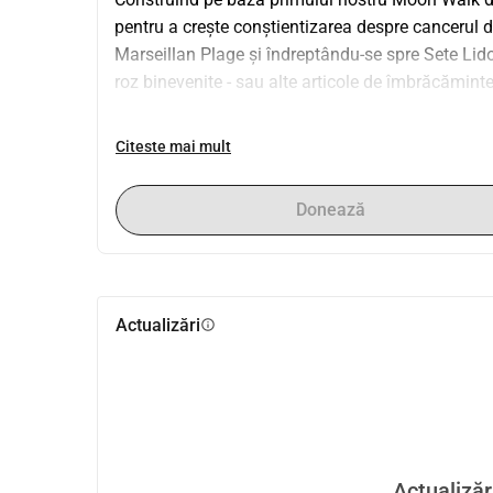
pentru a crește conștientizarea despre cancerul de
Marseillan Plage și îndreptându-se spre Sete Li
roz binevenite - sau alte articole de îmbrăcămint
Citeste mai mult
Donează
Actualizări
info
Actualizăr