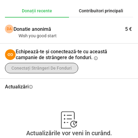
dezvolte.
Donații recente
Contribuitori principali
Cu sprijinul tău, ne propunem să stabilim o facilitate de 
înaltă calitate, ecologică, cu materiale durabile și 
Donatie anonimă
5 €
DA
caracteristici energetice eficiente. Împreună, putem oferi 
Wish you good start
acestor copii o grădiniță de care să fie mândri și să le 
oferim cea mai bună început în călătoria lor educațională.
Echipează-te și conectează-te cu această
campanie de strângere de fonduri.
info
Conectați Strângeri De Fonduri
Actualizări
info
Actualizările vor veni în curând.