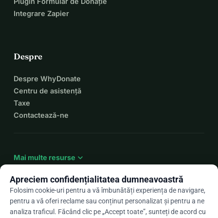
Plugin Formular de Donație
Integrare Zapier
Despre
Despre WhyDonate
Centru de asistență
Taxe
Contactează-ne
expand_more
Mai multe resurse
Apreciem confidențialitatea dumneavoastră
Folosim cookie-uri pentru a vă îmbunătăți experiența de navigare,
pentru a vă oferi reclame sau conținut personalizat și pentru a ne
arrow_drop_down
Ro
analiza traficul. Făcând clic pe „Accept toate”, sunteți de acord cu