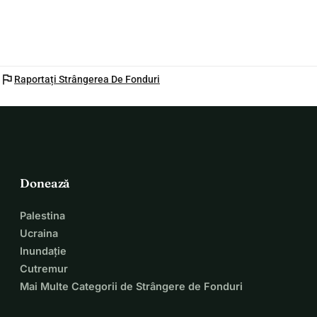
flag
Raportați Strângerea De Fonduri
Donează
Palestina
Ucraina
Inundație
Cutremur
Mai Multe Categorii de Strângere de Fonduri