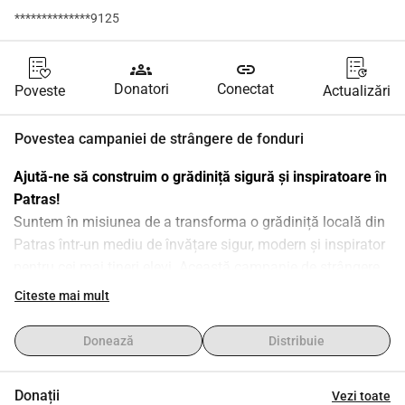
**************9125
groups
link
Donatori
Conectat
Poveste
Actualizări
Povestea campaniei de strângere de fonduri
Ajută-ne să construim o grădiniță sigură și inspiratoare în 
Patras!
Suntem în misiunea de a transforma o grădiniță locală din 
Patras într-un mediu de învățare sigur, modern și inspirator 
pentru cei mai tineri elevi. Această campanie de strângere 
de fonduri va ajuta la acoperirea costurilor pentru 
Citeste mai mult
renovările esențiale, inclusiv remedierea mucegaiului, 
repararea gardurilor ruginit, înlocuirea echipamentelor 
Donează
Distribuie
deteriorate și modernizarea băilor și a prizelor electrice. 
Obiectivul nostru este de a crea un spațiu sigur și 
Donații
Vezi toate
stimulativ în care copiii să învețe, să se joace și să se 