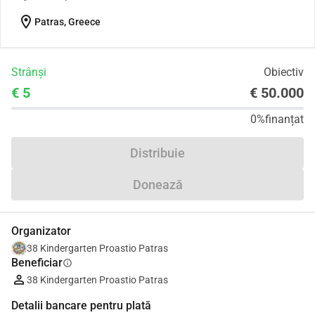
location_on
Patras, Greece
Strânși
Obiectiv
€ 5
€ 50.000
0%
finanțat
Distribuie
Donează
Organizator
38 Kindergarten Proastio Patras
Beneficiar
info
38 Kindergarten Proastio Patras
Detalii bancare pentru plată