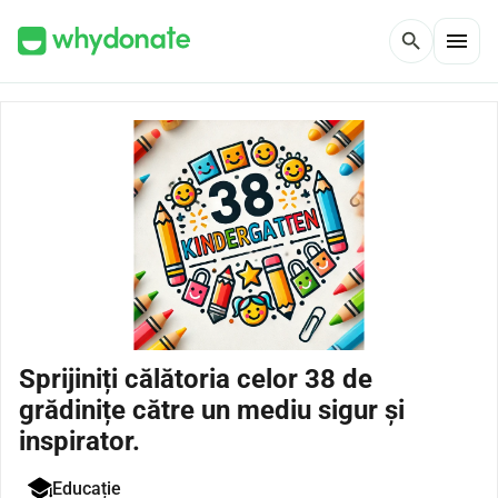
menu
search
Sprijiniți călătoria celor 38 de
grădinițe către un mediu sigur și
inspirator.
Educație