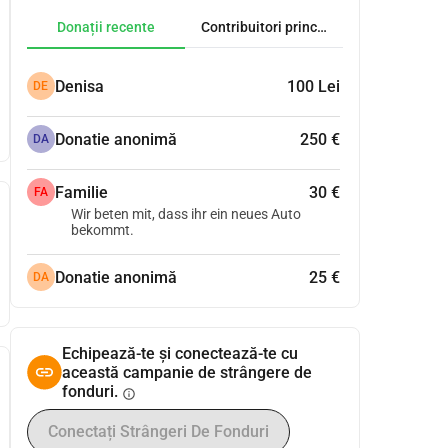
Donații recente
Contribuitori principali
Denisa
100 Lei
DE
Donatie anonimă
250 €
DA
Familie
30 €
FA
Wir beten mit, dass ihr ein neues Auto
bekommt.
Donatie anonimă
25 €
DA
Echipează-te și conectează-te cu
această campanie de strângere de
fonduri.
info
Conectați Strângeri De Fonduri