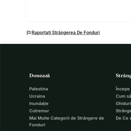
flag
Raportați Strângerea De Fonduri
Donează
Strân
Palestina
Începe
Ucraina
Cum să
Inundație
Ghiduri
Cutremur
Strânge
Mai Multe Categorii de Strângere de
De Ce 
Fonduri