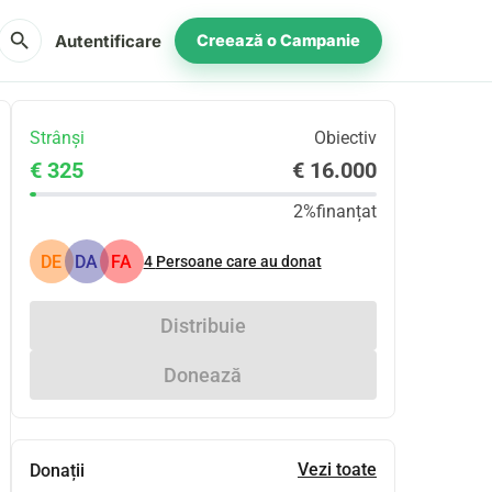
search
Autentificare
Creează o Campanie
Strânși
Obiectiv
€ 325
€ 16.000
2%
finanțat
DE
DA
FA
4
Persoane care au donat
Distribuie
Donează
Vezi toate
Donații