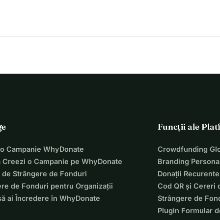
ge
Funcții ale Pla
 o Campanie WhyDonate
Crowdfunding Glo
 Creezi o Campanie pe WhyDonate
Branding Personal
 de Strângere de Fonduri
Donații Recurente
re de Fonduri pentru Organizații
Cod QR și Cereri 
să ai Încredere în WhyDonate
Strângere de Fond
Plugin Formular d