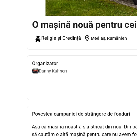
O mașină nouă pentru cei
location_on
Religie și Credință
Mediaș, Rumänien
Organizator
Danny Kuhnert
Povestea campaniei de strângere de fonduri
Așa că mașina noastră s-a stricat din nou. Din p
să cautăm o altă mașină pentru care nu avem fo