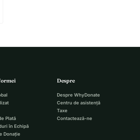
tformei
Despre
bal
Despre WhyDonate
izat
Centru de asistență
Taxe
de Plată
Contactează-ne
uri în Echipă
e Donație