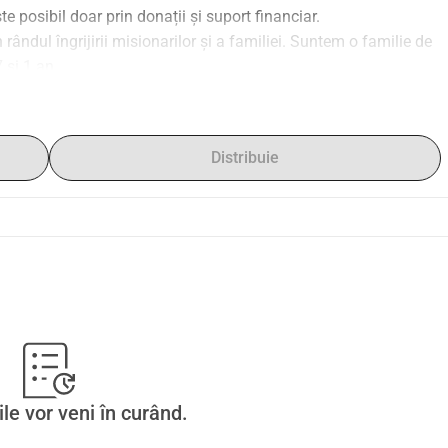
 posibil doar prin donații și suport financiar.
rândul îngrijirii misionarilor și a familiei. Suntem o familie de 
 și 1 an.
ină care să ne ajute în următorii ani? Ar fi cu adevărat 
Distribuie
ile vor veni în curând.