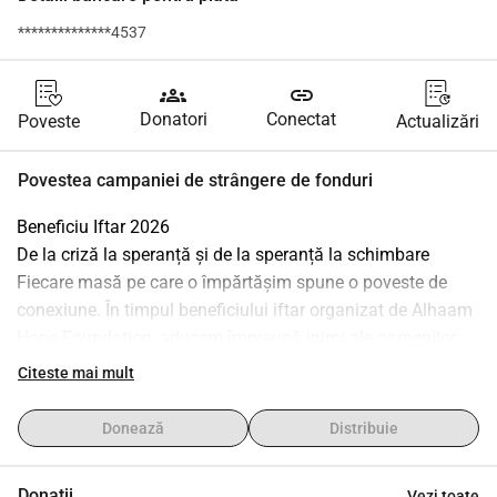
**************4537
groups
link
Donatori
Conectat
Poveste
Actualizări
Povestea campaniei de strângere de fonduri
Beneficiu Iftar 2026
De la criză la speranță și de la speranță la schimbare
Fiecare masă pe care o împărtășim spune o poveste de 
conexiune. În timpul beneficiului iftar organizat de Alhaam 
Hope Foundation, aducem împreună inimi ale oamenilor 
care cred că adevărata bogăție constă în a dărui.
Citeste mai mult
În timp ce deschidem iftarul în pace, ne gândim la familiile 
din Gaza care își duc zilele cu reziliență și credință, în ciuda 
Donează
Distribuie
tuturor celor ce le-au fost luate.
Cu donația ta, contribui la îngrijirea medicală, pachete 
Donații
Vezi toate