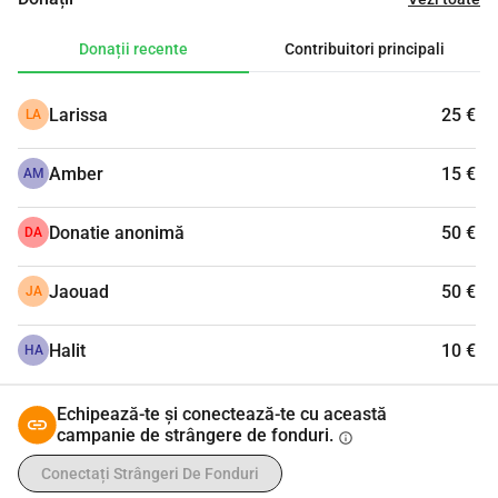
alimentare și proiecte educaționale care aduc speranța în 
vieți care au fost prea mult timp în luptă cu disperarea.
Donații recente
Contribuitori principali
Cine dorește, poate de asemenea să ofere zakat sau 
sadaqah prin această acțiune ne asigurăm că contribuția 
Larissa
25 €
LA
ta ajunge cu grijă și corectitudine la locul potrivit.
Donează astăzi.
Amber
15 €
Pentru că împreună transformăm o masă simplă într-un 
AM
act de semnificație.
Donatie anonimă
50 €
DA
Jaouad
50 €
JA
Halit
10 €
HA
Echipează-te și conectează-te cu această
campanie de strângere de fonduri.
info
Conectați Strângeri De Fonduri