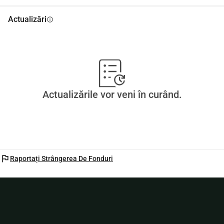
Actualizări
info
Actualizările vor veni în curând.
flag
Raportați Strângerea De Fonduri