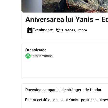
Aniversarea lui Yanis – 
location_on
Evenimente
Suresnes, France
Organizator
Katalin Vámosi
Povestea campaniei de strângere de fonduri
Pentru cei 40 de ani ai lui Yanis - pasiunea lui pen