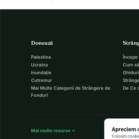
Donează
Strân
Palestina
Începe
Ucraina
Cum să
Inundație
Ghiduri
Cutremur
Strânge
Mai Multe Categorii de Strângere de
De Ce 
Fonduri
Apreciem c
expand_more
Mai multe resurse
Folosim cookie