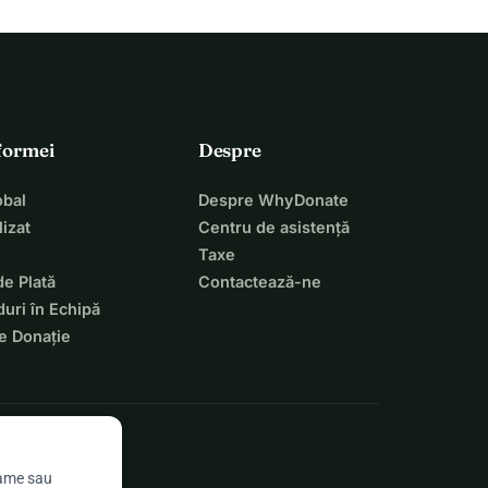
tformei
Despre
bal
Despre WhyDonate
izat
Centru de asistență
Taxe
de Plată
Contactează-ne
uri în Echipă
e Donație
lame sau