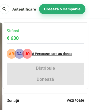
search
Autentificare
Creează o Campanie
Strânși
€ 630
AR
DA
JO
8
Persoane care au donat
Distribuie
Donează
Vezi toate
Donații