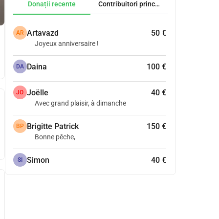
Donații recente
Contribuitori principali
Artavazd
50 €
AR
Joyeux anniversaire !
Daina
100 €
DA
Joëlle
40 €
JO
Avec grand plaisir, à dimanche
Brigitte Patrick
150 €
BP
Bonne pêche,
Simon
40 €
SI