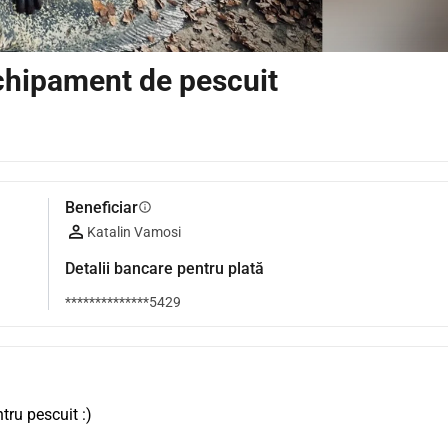
Echipament de pescuit
Beneficiar
info
Katalin Vamosi
Detalii bancare pentru plată
**************5429
tru pescuit :)