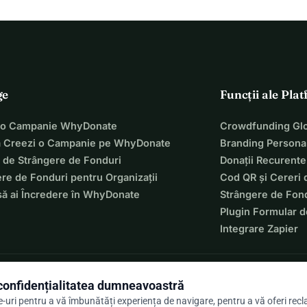
ge
Funcții ale Pla
 o Campanie WhyDonate
Crowdfunding Glo
 Creezi o Campanie pe WhyDonate
Branding Personal
 de Strângere de Fonduri
Donații Recurente
re de Fonduri pentru Organizații
Cod QR și Cereri 
să ai Încredere în WhyDonate
Strângere de Fond
Plugin Formular d
Integrare Zapier
onfidențialitatea dumneavoastră
-uri pentru a vă îmbunătăți experiența de navigare, pentru a vă oferi rec