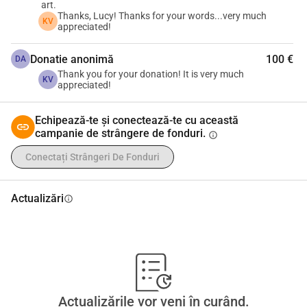
art.
Thanks, Lucy! Thanks for your words...very much
KV
appreciated!
Donatie anonimă
100 €
DA
Thank you for your donation! It is very much
KV
appreciated!
Echipează-te și conectează-te cu această
campanie de strângere de fonduri.
info
Conectați Strângeri De Fonduri
Actualizări
info
Actualizările vor veni în curând.