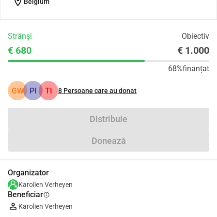
location_on
Belgium
Strânși
Obiectiv
€ 680
€ 1.000
68%
finanțat
GW
PI
TI
8
Persoane care au donat
Distribuie
Donează
Organizator
Karolien Verheyen
Beneficiar
info
Karolien Verheyen