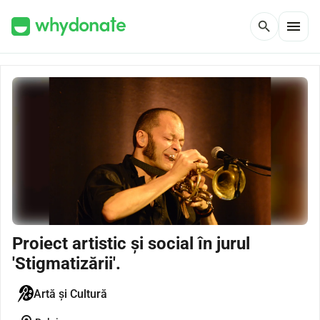
menu
search
Proiect artistic și social în jurul
'Stigmatizării'.
Artă și Cultură