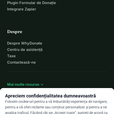
Plugin Formular de Donație
Integrare Zapier
Despre
Despre WhyDonate
Centru de asistență
Taxe
Contactează-ne
expand_more
Mai multe resurse
Apreciem confidențialitatea dumneavoastră
Folosim cookie-uri pentru a vă îmbunătăți experiența de navigare,
pentru a vă oferi reclame sau conținut personalizat și pentru a ne
arrow_drop_down
Ro
analiza traficul. Făcând clic pe „Accept toate”, sunteți de acord cu