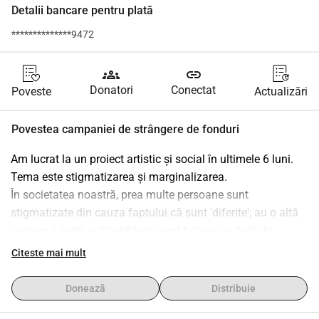
Detalii bancare pentru plată
**************9472
groups
link
Donatori
Conectat
Poveste
Actualizări
Povestea campaniei de strângere de fonduri
Am lucrat la un proiect artistic și social în ultimele 6 luni. 
Tema este stigmatizarea și marginalizarea.
În societatea noastră, prea multe persoane sunt 
stigmatizate din cauza faptului că sunt 'diferite'; au o altă 
culoare a pielii, o dizabilitate, sunt bolnavi, suferă de 
probleme de sănătate mintală, aparțin comunității LGBTQ+ 
Citeste mai mult
și așa mai departe.
Este pentru aceste persoane că lucrez la acest proiect.
Donează
Distribuie
Fiecare persoană care este portretizată este fotografiată, 