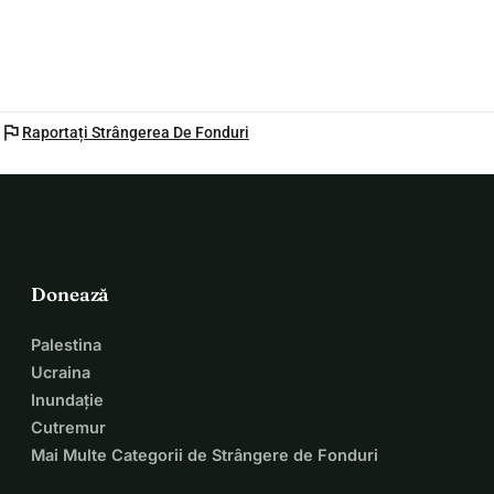
flag
Raportați Strângerea De Fonduri
Donează
Palestina
Ucraina
Inundație
Cutremur
Mai Multe Categorii de Strângere de Fonduri