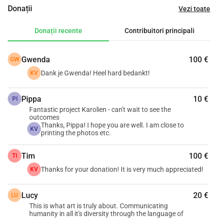
fac un desen al lor, o poezie și fac un interviu cu ei. Astfel, 
Donații
Vezi toate
fiecare persoană devine 4 lucrări în jurul personalității lor.
Am recrutat persoane din toată Belgia. Unii m-au contactat 
Donații recente
Contribuitori principali
după ce au văzut postarea mea, alții i-am contactat eu 
pentru că am simțit că ar fi interesați să colaboreze.
Gwenda
100 €
GW
Acum am portretizat 17 persoane și mă uit la o expoziție în 
octombrie 2026 (Rekem, Belgia), mai/iunie 2027 (Tienen, 
Dank je Gwenda! Heel hard bedankt!
KV
Belgia) și octombrie 2027 (Triangel, St Vith).
Caut fonduri pentru a mă ajuta să plătesc costurile de 
Pippa
10 €
PI
tipărire a fotografiilor și textelor.
Fantastic project Karolien - can't wait to see the
outcomes
Orice ajutor ar fi foarte apreciat!
Thanks, Pippa! I hope you are well. I am close to
KV
printing the photos etc.
Mulțumesc mult pentru ajutorul dumneavoastră.
Tim
100 €
TI
Cu stimă,
Thanks for your donation! It is very much appreciated!
Karolien Verheyen
KV
Lucy
20 €
LU
This is what art is truly about. Communicating
humanity in all it's diversity through the language of