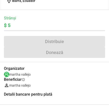
location_on
Ibarra, Ecuador
Strânși
$ 5
Distribuie
Donează
Organizator
martha vallejo
Beneficiar
info
martha vallejo
Detalii bancare pentru plată