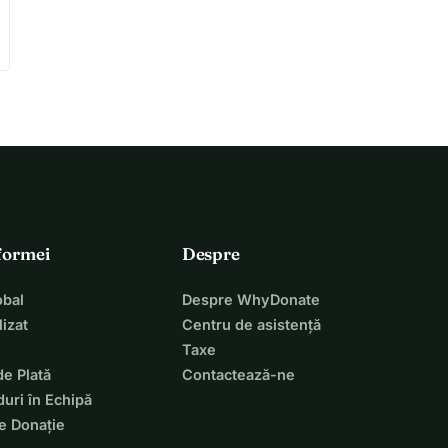
tformei
Despre
bal
Despre WhyDonate
izat
Centru de asistență
Taxe
de Plată
Contactează-ne
uri în Echipă
e Donație