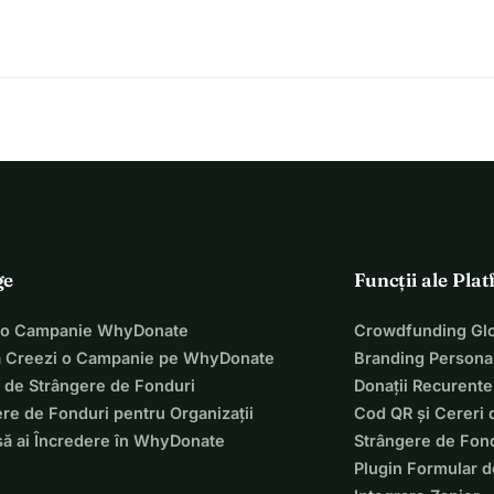
ge
Funcții ale Pla
 o Campanie WhyDonate
Crowdfunding Glo
 Creezi o Campanie pe WhyDonate
Branding Personal
 de Strângere de Fonduri
Donații Recurente
re de Fonduri pentru Organizații
Cod QR și Cereri 
să ai Încredere în WhyDonate
Strângere de Fond
Plugin Formular d