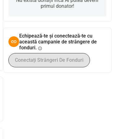
Nu există donații încă Ai putea deveni
primul donator!
Echipează-te și conectează-te cu
această campanie de strângere de
fonduri.
info
Conectați Strângeri De Fonduri