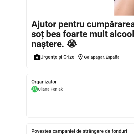
Ajutor pentru cumpărarea
soț bea foarte mult alcoo
naștere. 😭
location_on
Urgențe și Crize
Galapagar, España
Organizator
Uliana Feniak
Povestea campaniei de strângere de fonduri