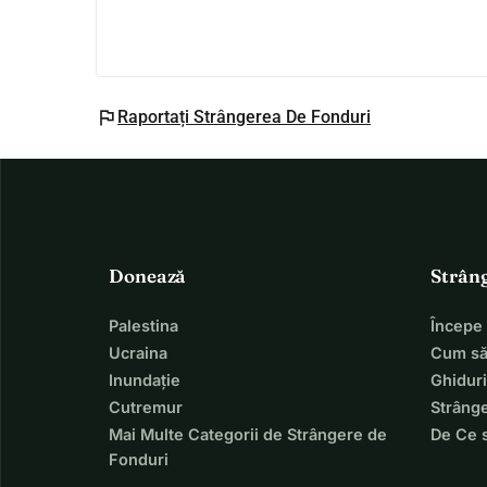
flag
Raportați Strângerea De Fonduri
Donează
Strân
Palestina
Începe
Ucraina
Cum să
Inundație
Ghiduri
Cutremur
Strânge
Mai Multe Categorii de Strângere de
De Ce 
Fonduri