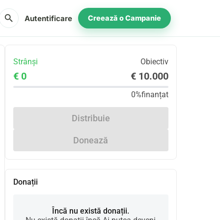
search
Autentificare
Creează o Campanie
Strânși
Obiectiv
€ 0
€ 10.000
0%
finanțat
Distribuie
Donează
Donații
Încă nu există donații.