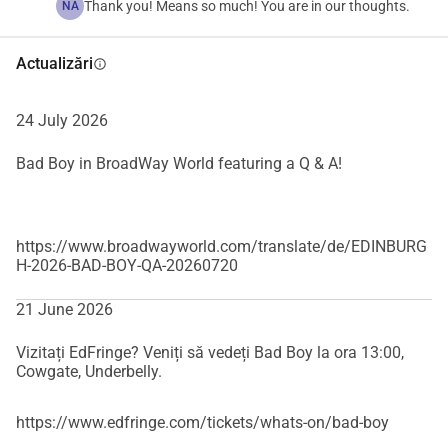
Baylis, The Old Vic) și produs de Nerve Creations. 
Thank you! Means so much! You are in our thoughts.
NA
Dezvoltare susținută de Fondul Autorilor Suedezi, Consiliul 
Artelor Suedeze și orașul Göteborg.
Actualizări
info
24 July 2026
Bad Boy in BroadWay World featuring a Q & A!
https://www.broadwayworld.com/translate/de/EDINBURG
H-2026-BAD-BOY-QA-20260720
21 June 2026
Vizitați EdFringe? Veniți să vedeți Bad Boy la ora 13:00,
Cowgate, Underbelly.
https://www.edfringe.com/tickets/whats-on/bad-boy