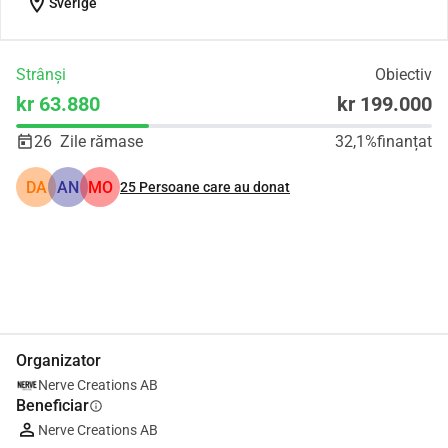
location_on
Sverige
Strânși
Obiectiv
kr 63.880
kr 199.000
26
Zile rămase
32,1%
finanțat
DA
AN
MO
25
Persoane care au donat
Distribuie
Donează
Organizator
Nerve Creations AB
Beneficiar
info
Nerve Creations AB