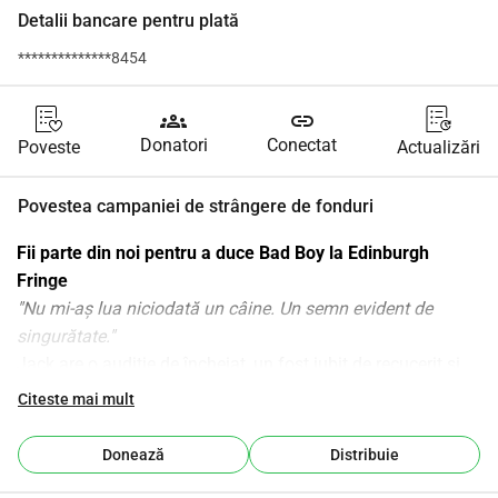
Detalii bancare pentru plată
**************8454
groups
link
Donatori
Conectat
Poveste
Actualizări
Povestea campaniei de strângere de fonduri
Fii parte din noi pentru a duce Bad Boy la Edinburgh 
Fringe
"Nu mi-aș lua niciodată un câine. Un semn evident de 
singurătate."
Jack are o audiție de încheiat, un fost iubit de recucerit și 
un bulldog englez gras care refuză să se miște. Este 
Citeste mai mult
absolut convins că viața lui reală este pe cale să înceapă. 
Se pune în calea lui însuși.
Donează
Distribuie
Bad Boy
 este un spectacol solo bazat pe muzică despre 