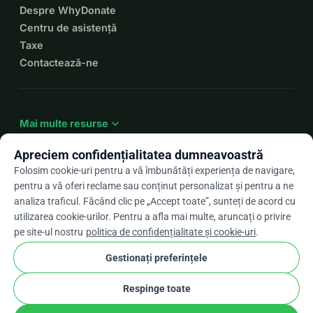
Despre WhyDonate
Centru de asistență
Taxe
Contactează-ne
expand_more
Mai multe resurse
Apreciem confidențialitatea dumneavoastră
Folosim cookie-uri pentru a vă îmbunătăți experiența de navigare,
pentru a vă oferi reclame sau conținut personalizat și pentru a ne
arrow_drop_down
Ro
analiza traficul. Făcând clic pe „Accept toate”, sunteți de acord cu
utilizarea cookie-urilor. Pentru a afla mai multe, aruncați o privire
★★★★★
4,9 / 5 pe baza a peste 500 de recenzii
pe site-ul nostru
politica de confidențialitate și cookie-uri
.
Gestionați preferințele
© 2012–2026
WhyDonate
Confidențialitate și cookie-uri
Respinge toate
cookie
Termeni și condiții
Setările pentru cookie-uri