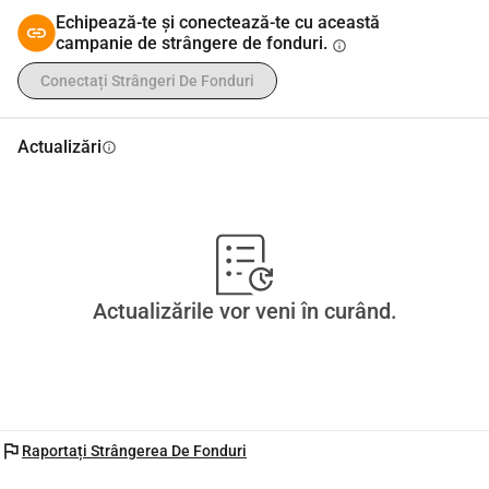
Echipează-te și conectează-te cu această
campanie de strângere de fonduri.
info
Conectați Strângeri De Fonduri
Actualizări
info
Actualizările vor veni în curând.
flag
Raportați Strângerea De Fonduri