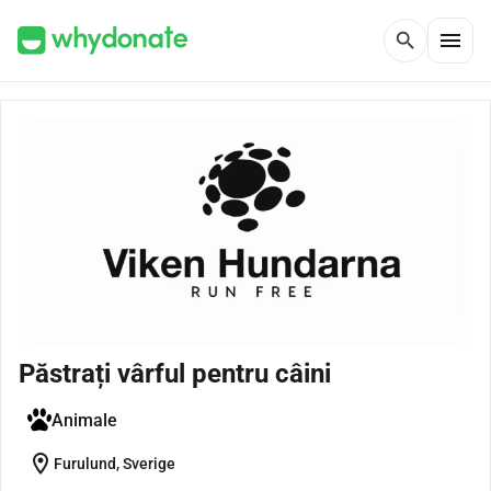
menu
search
Păstrați vârful pentru câini
Animale
location_on
Furulund, Sverige