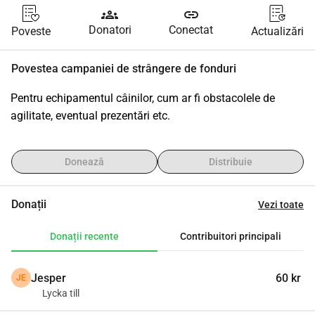
groups
link
Donatori
Conectat
Poveste
Actualizări
Povestea campaniei de strângere de fonduri
Pentru echipamentul câinilor, cum ar fi obstacolele de 
agilitate, eventual prezentări etc.
Donează
Distribuie
Donații
Vezi toate
Donații recente
Contribuitori principali
Jesper
60 kr
JE
Lycka till