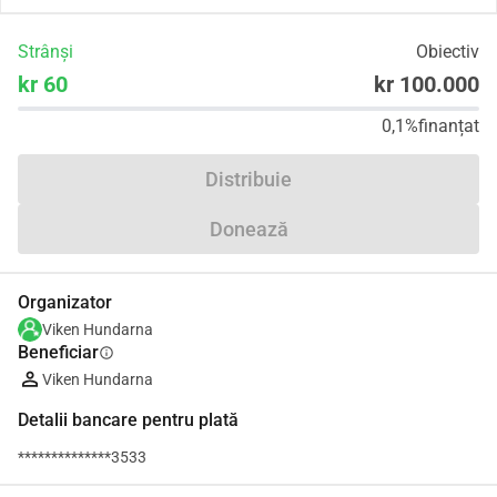
Strânși
Obiectiv
kr 60
kr 100.000
0,1%
finanțat
Distribuie
Donează
Organizator
Viken Hundarna
Beneficiar
info
Viken Hundarna
Detalii bancare pentru plată
**************3533