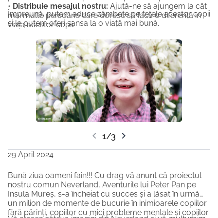
•
Distribuie mesajul nostru:
Ajută-ne să ajungem la cât
Împreună, putem aduce zâmbete pe fețele acestor copii
mai multe persoane care doresc să facă o diferență în
și le putem oferi șansa la o viață mai bună.
viața acestor copii.
chevron_left
chevron_right
1/3
29 April 2024
Bună ziua oameni fain!!! Cu drag vă anunț că proiectul
nostru comun Neverland, Aventurile lui Peter Pan pe
Insula Mureș, s-a încheiat cu succes și a lăsat în urmă
un milion de momente de bucurie în inimioarele copiilor
fără părinți, copiilor cu mici probleme mentale și copiilor