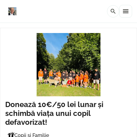
menu
search
Donează 10€/50 lei lunar și
schimbă viața unui copil
defavorizat!
Copii și Familie