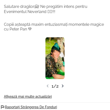
Salutare dragilor🤗! Ne pregătim intens pentru
Evenimentul Neverland 🧚‍♀️!!!
Copiii așteaptă maxim entuziasmați momentele magice
cu Peter Pan 💚
chevron_left
chevron_right
1/2
Afișează mai multe actualizări
flag
Raportați Strângerea De Fonduri