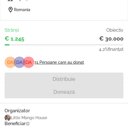
location_on
Romania
Strânși
Obiectiv
€ 1.245
€ 30.000
4,2%
finanțat
DA
DA
DA
31
Persoane care au donat
Distribuie
Donează
Organizator
Little Mango House
Beneficiar
info