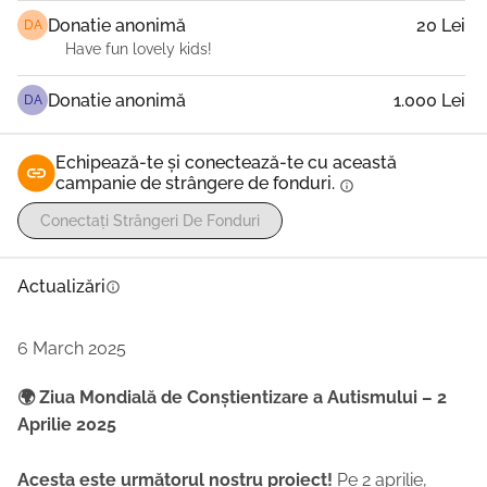
Donatie anonimă
20 Lei
DA
Have fun lovely kids!
Donatie anonimă
1.000 Lei
DA
Echipează-te și conectează-te cu această
campanie de strângere de fonduri.
info
Conectați Strângeri De Fonduri
Actualizări
info
6 March 2025
🌍 Ziua Mondială de Conștientizare a Autismului – 2
Aprilie 2025
Acesta este următorul nostru proiect!
Pe 2 aprilie,