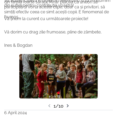
Vă atașez câteva imagini din Neverland și vă mulțumim
din familii foarte săraci. Mi-ar plăcea ca uneori să
din suflet pentru contribuția voastră!
participați și voi la aceste clipe, doar ca și privitori, să
simțiți efectiv ceea ce simt acești copii. E fenomenal de
frumos....
Vă ținem la curent cu următoarele proiecte!
Vă dorim cu drag zile frumoase, pline de zâmbete,
Ines & Bogdan
chevron_left
chevron_right
1/10
6 April 2024