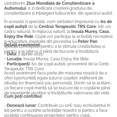
sărbătorim
Ziua Mondială de Conștientizare a
Autismului
, o zi dedicată creșterii gradului de
conștientizare și înțelegerii tulburărilor din spectrul autist.
În această zi specială, vom sărbători împreună cu
60 de
copii autiști
de la
Centrul Terapeutic TRS Core
, într-un
cadru natural, în mijlocul naturii, la
Insula Mureș, Casa
Enjoy the Ride
. Copiii vor participa la activități recreative
și educative, inspirate din povestea lui
Peter Pan
,
Detalii eveniment:
special concepute pentru a le stimula creativitatea și
pentru a le oferi o zi plină de bucurie și învățătură.
•
Data:
2 aprilie 2025
•
Locația:
Insula Mureș, Casa Enjoy the Ride
•
Participanți:
60 de copii autiști, provenind de la Centrul
Terapeutic TRS Core
Acest eveniment face parte din misiunea noastră de a
oferi oportunități egale tuturor copiilor, indiferent de
situația lor financiară sau personală. Dorim să le arătăm
că fiecare copil merită să se bucure de o copilărie plină
de experiențe pozitive și învățăturile valoroase ale vieții.
Cum poți contribui:
•
Donează lunar:
Contribuie cu 10€ (sau echivalentul în
lei) pentru a susține activitățile noastre și pentru a face
posibilă continuarea proiectelor pentru copii.