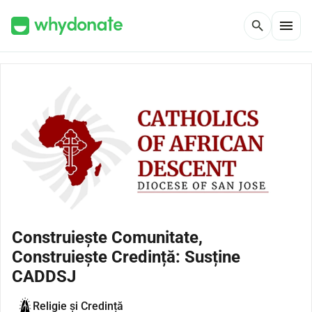
menu
search
Construiește Comunitate,
Construiește Credință: Susține
CADDSJ
Religie și Credință