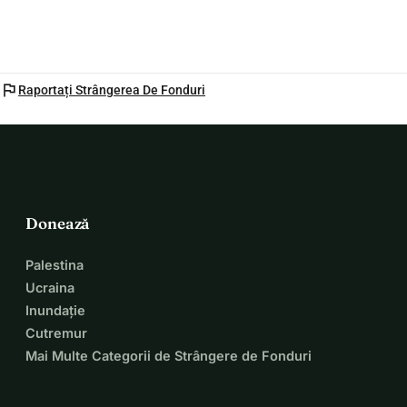
flag
Raportați Strângerea De Fonduri
Donează
Palestina
Ucraina
Inundație
Cutremur
Mai Multe Categorii de Strângere de Fonduri