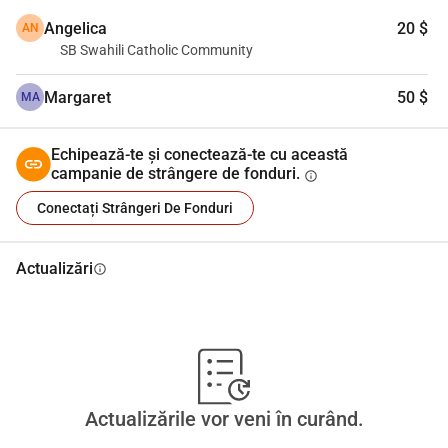
ajută la întărirea legăturilor comunității și la menținerea 
Angelica
20 $
AN
unei prezențe vizibile și de sprijin pentru catolicii de origine 
SB Swahili Catholic Community
africană din dieceză.
Margaret
50 $
MA
Echipează-te și conectează-te cu această
campanie de strângere de fonduri.
info
Conectați Strângeri De Fonduri
Actualizări
info
Actualizările vor veni în curând.