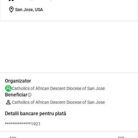
location_on
San Jose, USA
Distribuie
Donează
Organizator
Catholics of African Descent Diocese of San Jose
Beneficiar
info
Catholics of African Descent Diocese of San Jose
Detalii bancare pentru plată
**************1921