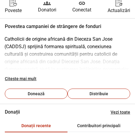
groups
link
Donatori
Conectat
Poveste
Actualizări
Povestea campaniei de strângere de fonduri
Catholicii de origine africană din Dieceza San Jose 
(CADDSJ) sprijină formarea spirituală, conexiunea 
culturală și construirea comunității pentru catolicii de 
origine africană din cadrul Diecezei San Jose. Donația 
dumneavoastră ajută la susținerea întâlnirilor, programelor 
bazate pe credință și activităților de outreach care 
Citeste mai mult
promovează apartenența, vizibilitatea și sprijinul pastoral 
în comunitățile parohiale. Contribuțiile finanțează 
Donează
Distribuie
activitățile de bază, cum ar fi sărbătorile liturgice, 
evenimentele comunității, oportunitățile de formare în 
Donații
Vezi toate
credință, comunicările și costurile de operare de bază care 
permit CADDSJ să rămână activ și accesibil pe parcursul 
Donații recente
Contribuitori principali
întregului an. Fiecare cadou, fie că este o dată sau recurent, 