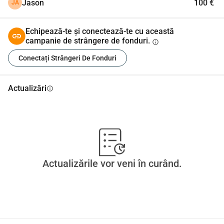
Jason
100 €
JA
Echipează-te și conectează-te cu această
campanie de strângere de fonduri.
info
Conectați Strângeri De Fonduri
Actualizări
info
Actualizările vor veni în curând.