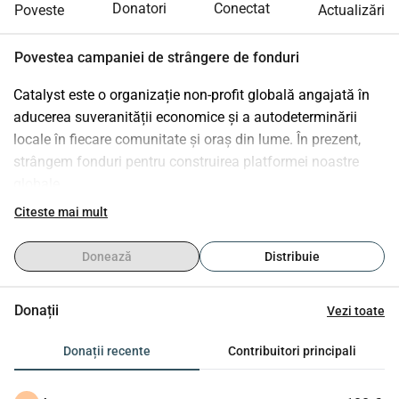
Donatori
Conectat
Poveste
Actualizări
Povestea campaniei de strângere de fonduri
Catalyst este o organizație non-profit globală angajată în 
aducerea suveranității economice și a autodeterminării 
locale în fiecare comunitate și oraș din lume. În prezent, 
strângem fonduri pentru construirea platformei noastre 
globale.
Citeste mai mult
Vă invităm să citiți rezumatul nostru executiv.
Donează
Distribuie
https://lnkd.in/dWGVEdi
Donații
Vezi toate
Donații recente
Contribuitori principali