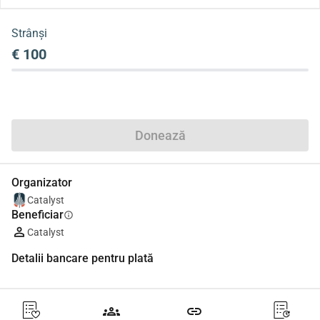
Strânși
€ 100
Distribuie
Donează
Organizator
Catalyst
Beneficiar
info
Catalyst
Detalii bancare pentru plată
groups
link