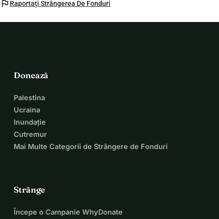
flag
Raportați Strângerea De Fonduri
Donează
Palestina
Ucraina
Inundație
Cutremur
Mai Multe Categorii de Strângere de Fonduri
Strânge
Începe o Campanie WhyDonate