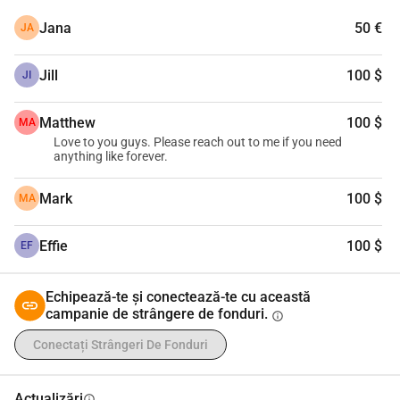
Jana
50 €
JA
Jill
100 $
JI
Matthew
100 $
MA
Love to you guys. Please reach out to me if you need
anything like forever.
Mark
100 $
MA
Effie
100 $
EF
Echipează-te și conectează-te cu această
campanie de strângere de fonduri.
info
Conectați Strângeri De Fonduri
Actualizări
info