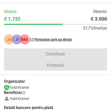
Strânși
Obiectiv
€ 1.732
€ 3.000
57,7%
finanțat
JA
JI
MA
17
Persoane care au donat
Distribuie
Donează
Organizator
Todd Kramer
Beneficiar
info
Todd Kramer
Detalii bancare pentru plată