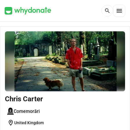
menu
search
Chris Carter
Comemorări
location_on
United Kingdom