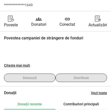
**************1649
groups
link
Donatori
Conectat
Poveste
Actualizări
Povestea campaniei de strângere de fonduri
Citeste mai mult
Donează
Distribuie
Donații
Vezi toate
Donații recente
Contribuitori principali