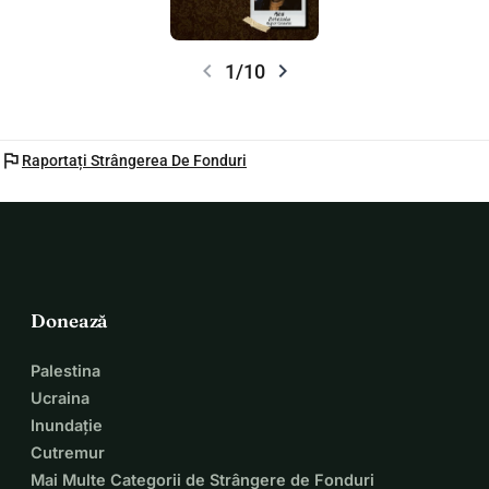
chevron_left
chevron_right
1/10
flag
Raportați Strângerea De Fonduri
Donează
Palestina
Ucraina
Inundație
Cutremur
Mai Multe Categorii de Strângere de Fonduri