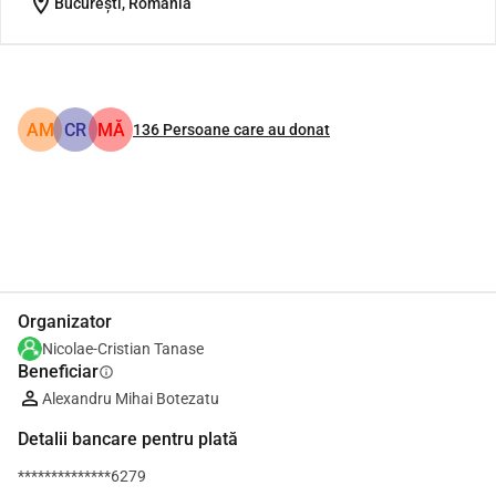
location_on
București, Romania
AM
CR
MĂ
136
Persoane care au donat
Distribuie
Donează
Organizator
Nicolae-Cristian Tanase
Beneficiar
info
Alexandru Mihai Botezatu
Detalii bancare pentru plată
**************6279