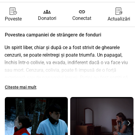
groups
link
Donatori
Conectat
Poveste
Actualizări
Povestea campaniei de strângere de fonduri
Un spirit liber, chiar și după ce a fost strivit de ghearele 
cenzurii, se poate reîntregi și poate triumfa. Un papagal, 
închis într-o colivie, va evada, indiferent dacă o va face viu 
sau mort. Cenzura, colivia, poate fi impusă de o forță 
exterioară sau de papagalul însuși. Puțini au fost sortiți să 
evadeze, însă cei care au fost vor face orice pentru asta. 
Citeste mai mult
Cum ne putem permite să judecăm un biet papagal, fără 
putere de cugetare, când milioane de oameni, inteligenți 
comparativ cu restul bestiilor din lumea asta, aleg să tacă 
atunci când ar trebui să vorbească? Care este asemănarea 
dintre un grup de adolescenți care trăiesc la sfârșitul 
regimului comunist din România și unul din ziua de astăzi?