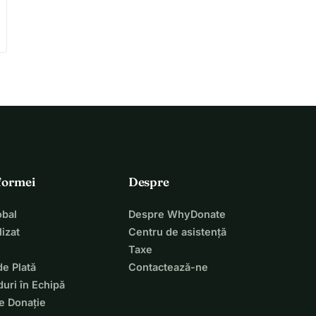
tformei
Despre
bal
Despre WhyDonate
izat
Centru de asistență
Taxe
de Plată
Contactează-ne
uri în Echipă
e Donație