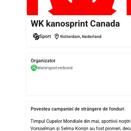
WK kanosprint Canada
location_on
Sport
Rotterdam, Nederland
Organizator
Watersportverbond
Povestea campaniei de strângere de fonduri
Timpul Cupelor Mondiale din mai, sportivii noștri 
Vorsselman și Selma Konijn au fost pionieri, deoa