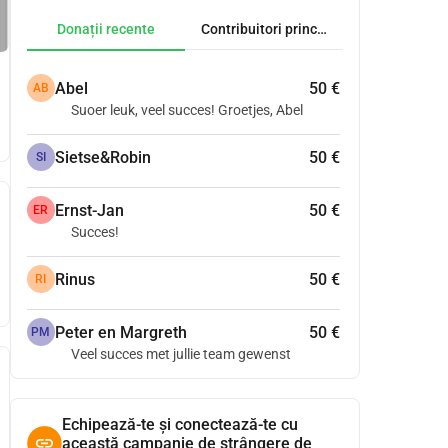
Donații recente
Contribuitori principali
Abel
50 €
AB
Suoer leuk, veel succes! Groetjes, Abel
Sietse&Robin
50 €
SI
Ernst-Jan
50 €
ER
Succes!
Rinus
50 €
RI
Peter en Margreth
50 €
PM
Veel succes met jullie team gewenst
Echipează-te și conectează-te cu
această campanie de strângere de