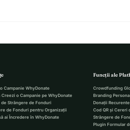
nd, Topsport Rotterdam și Sportbedrijf Rotterdam) investesc 
anoe sprint. Împreună cu ei, se finanțează facilități și 
pul unei Cupe Mondiale pentru a putea concura pentru Țările de 
articipării la turnee sunt suportate în mare parte de sportivi. 
sunt între 1500 și 2000 de euro per persoană. Vrei să 
rt în care Olanda dorește să devină o putere în domeniul 
ge
Funcții ale Pla
 o Campanie WhyDonate
Crowdfunding Glo
 Creezi o Campanie pe WhyDonate
Branding Personal
 de Strângere de Fonduri
Donații Recurente
re de Fonduri pentru Organizații
Cod QR și Cereri 
să ai Încredere în WhyDonate
Strângere de Fond
Plugin Formular d