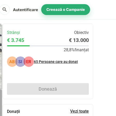
search
Autentificare
Creează o Campanie
Strânși
Obiectiv
€ 3.745
€ 13.000
28,8%
finanțat
AB
SI
ER
65
Persoane care au donat
Distribuie
Donează
Vezi toate
Donații