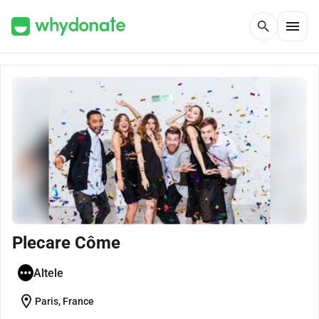
menu
search
Plecare Côme
Altele
location_on
Paris, France