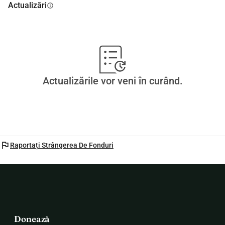
Actualizări
info
Actualizările vor veni în curând.
flag
Raportați Strângerea De Fonduri
Donează