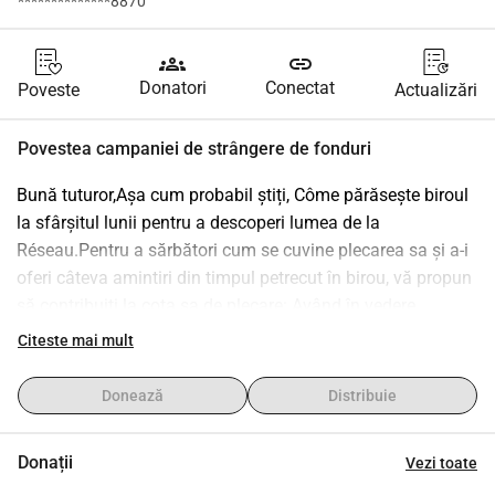
**************8870
groups
link
Donatori
Conectat
Poveste
Actualizări
Povestea campaniei de strângere de fonduri
Bună tuturor,Așa cum probabil știți, Côme părăsește biroul 
la sfârșitul lunii pentru a descoperi lumea de la 
Réseau.Pentru a sărbători cum se cuvine plecarea sa și a-i 
oferi câteva amintiri din timpul petrecut în birou, vă propun 
să contribuiți la cota sa de plecare: Având în vedere 
termenele destul de strânse, cota va rămâne deschisă până 
Citeste mai mult
luni. Vă mulțumesc anticipat pentru el!Johann și Marine
Donează
Distribuie
Donații
Vezi toate