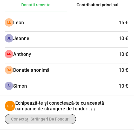
Donații recente
Contribuitori principali
Léon
15 €
LÉ
Jeanne
10 €
JE
Anthony
10 €
AN
Donatie anonimă
10 €
DA
Simon
10 €
SI
Echipează-te și conectează-te cu această
campanie de strângere de fonduri.
info
Conectați Strângeri De Fonduri