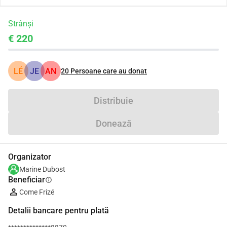
Strânși
€ 220
LÉ
JE
AN
20
Persoane care au donat
Distribuie
Donează
Organizator
Marine Dubost
Beneficiar
info
Come Frizé
Detalii bancare pentru plată