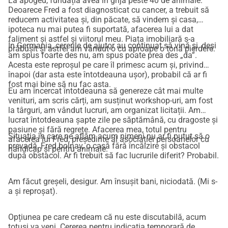
La apogeu, fundația avea în grijă peste 40 de animale.
contribuie singură: ea își vinde lucrurile personale, 
Deoarece Fred a fost diagnosticat cu cancer, a trebuit să
proiectează designuri și fiecare euro contează. Cu toate 
reducem activitatea și, din păcate, să vindem și casa,
acestea, știu că toate acestea înseamnă doar singure 
ipoteca nu mai putea fi suportată, afacerea lui a dat
faliment și astfel și viitorul meu. Piața imobiliară s-a
niciodată pentru o altă casă.
În Germania, cererile de ajutor au continuat să vină și, deși
prăbușit și astfel am vândut-o cu aproape o tonă pierdere.
Ajutați animalele Djimba, precum și pe Betty și Fred, să nu 
am spus foarte des nu, am spus poate prea des „da”.
Acesta este reproșul pe care îl primesc acum și, privind
ajungă pe stradă.
înapoi (dar asta este întotdeauna ușor), probabil că ar fi
fost mai bine să nu fac asta.
Eu am încercat întotdeauna să genereze cât mai multe
Website: www.djimba.com
venituri, am scris cărți, am susținut workshop-uri, am fost
Email: gnadenhofdjimba@gmail.com
la târguri, am vândut lucruri, am organizat licitații. Am
Cont bancar: NL09INGB0006021327 Stiftung Djimba sau 
lucrat întotdeauna șapte zile pe săptămână, cu dragoste și
pasiune și fără regrete. Afacerea mea, totul pentru
DE61 5866 0101 0004 8208 23 Gnadenhof Djimba
Situația în care ne aflăm acum nimeni nu ar fi putut să o
afacerea lui Fred, președinte al asociației persoanelor cu
Paypal: gnadenhofdjimba@gmail.com
prevadă, Fred bolnav, o casă fără încălzire și obstacol
handicap și pentru animale.
după obstacol. Ar fi trebuit să fac lucrurile diferit? Probabil.
Am făcut greșeli, desigur. Am însușit bani, niciodată. (Mi s-
a și reproșat).
Opțiunea pe care credeam că nu este discutabilă, acum
totuși va veni. Cererea pentru indicația temporară de