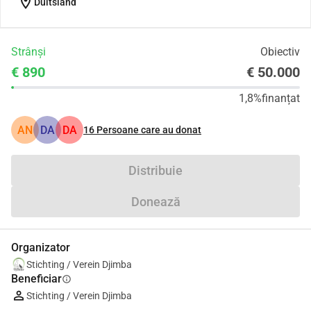
location_on
Duitsland
Strânși
Obiectiv
€ 890
€ 50.000
1,8%
finanțat
AN
DA
DA
16
Persoane care au donat
Distribuie
Donează
Organizator
Stichting / Verein Djimba
Beneficiar
info
Stichting / Verein Djimba