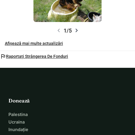
chevron_left
chevron_right
1/5
Afișează mai multe actualizări
flag
Raportați Strângerea De Fonduri
Donează
Palestina
Ucraina
Inundație