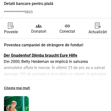
Detalii bancare pentru plată
**************0823
groups
link
Donatori
Conectat
Poveste
Actualizări
Povestea campaniei de strângere de fonduri
Der Gnadenhof Djimba braucht Eure Hilfe
Din 2000, Betty Heideman se implică în salvarea 
animalelor aflate în nevoie. În ultimii 23 de ani, ea a salvat 
aproape 100 de animale și le-a oferit un cămin: în principal 
câini, dar și pisici, rozătoare, păsări, pui și chiar un mistreț. 
La început, ea a fost activă prin intermediul fundației pe 
Citeste mai mult
care a înființat-o, Greyhounds Rescue Holland. Ulterior, 
fundația ei AMCF a ajutat peste 80 de adăposturi pentru 
animale din întreaga lume cu îngrijire medicală și provizii.