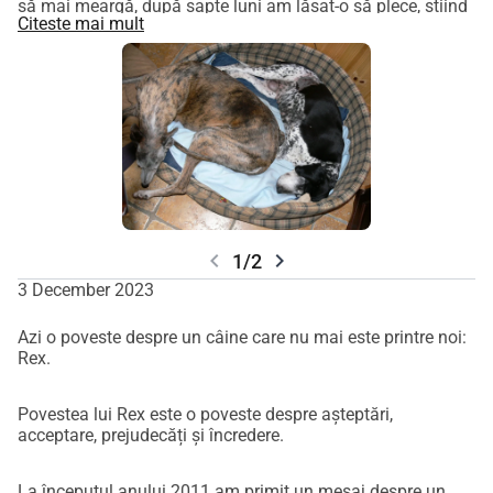
să mai meargă, după șapte luni am lăsat-o să plece, știind
Citeste mai mult
că a avut timp de șapte luni ceva ce nu avusese în întreaga
ei viață… dragoste și atenție.
chevron_left
chevron_right
1/2
3 December 2023
Azi o poveste despre un câine care nu mai este printre noi:
Rex.
Povestea lui Rex este o poveste despre așteptări,
acceptare, prejudecăți și încredere.
La începutul anului 2011 am primit un mesaj despre un