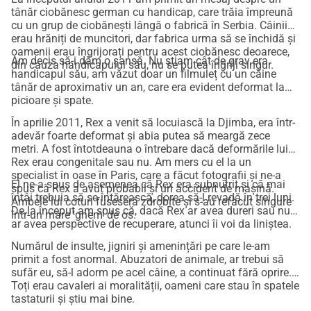
tânăr ciobănesc german cu handicap, care trăia împreună
cu un grup de ciobănești lângă o fabrică în Serbia. Câinii
erau hrăniți de muncitori, dar fabrica urma să se închidă și
oamenii erau îngrijorați pentru acest ciobănesc deoarece,
Am decis să-i dăm o șansă. Nu știam cât de grav era
din cauza handicapului său, nu se putea îngriji singur.
handicapul său, am văzut doar un filmuleț cu un câine
tânăr de aproximativ un an, care era evident deformat la
picioare și spate.
În aprilie 2011, Rex a venit să locuiască la Djimba, era într-
adevăr foarte deformat și abia putea să meargă zece
metri. A fost întotdeauna o întrebare dacă deformările lui
Rex erau congenitale sau nu. Am mers cu el la un
specialist în oase în Paris, care a făcut fotografii și ne-a
El ne-a spus de asemenea că Rex era subnutrit și că mai
spus că Rex a avut probabil și un accident de mașină.
întâi trebuia să se întărească, dorea să-l revadă în trei luni.
Ambele lui coturi fuseseră zdrobite și s-au refăcut singure
De la început am spus că, dacă Rex ar avea dureri sau nu
într-un mare 'ghem' de os.
ar avea perspective de recuperare, atunci îi voi da liniștea.
Numărul de insulte, jigniri și amenințări pe care le-am
primit a fost anormal. Abuzatori de animale, ar trebui să
sufăr eu, să-l adorm pe acel câine, a continuat fără oprire.
Toți erau cavaleri ai moralității, oameni care stau în spatele
tastaturii și știu mai bine.