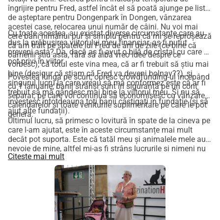
îngrijire pentru Fred, astfel încât el să poată ajunge pe lista
de așteptare pentru Dongenpark în Dongen, vânzarea
acestei case, relocarea unui număr de câini. Nu voi mai
Cu toate acestea, au existat diverse circumstanțe care au
cere bani nimănui pur și simplu pentru că mi se reproșează
dus la prăbușirea viitorului meu financiar, aș fi putut
că am trăit pe spatele lui Fred de ani de zile (ce bine că
preveni asta? Da, dacă aș fi avut o bilă de cristal cu care să
oamenii știu asta, fără să aibă vreo idee despre ce
pot privi în viitor.
vorbesc), că totul este vina mea, că ar fi trebuit să știu mai
bine (desigur că știam că Fred va deveni bolnav??), și
Povestea lungă pe scurt, opresc crowdfunding-ul începând
singurul lucru la care vreau să mă conformez este că ar fi
cu 1 ianuarie, banii strânși sunt în siguranță pe un cont
trebuit să mă gândesc mai bine la viitorul meu. Și nu să
separat, pe care voi continua să economisesc cu vânzarea
investesc întotdeauna toți banii câștigați în fundație (și să
calendarelor și toate veniturile suplimentare pe care le pot
ajut alte fundații).
genera.
Ultimul lucru, să primesc o lovitură în spate de la cineva pe
care l-am ajutat, este în aceste circumstanțe mai mult
decât pot suporta. Este că tatăl meu și animalele mele au
nevoie de mine, altfel mi-aș fi strâns lucrurile și nimeni nu
Citeste mai mult
ar mai fi auzit vreodată de mine. Uneori, prea mult este pur
și simplu prea mult.