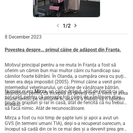
chevron_left
chevron_right
1/2
8 December 2023
Povestea despre… primul câine de adăpost din Franța.
Motivul principal pentru a ne muta în Franța a fost să
oferim un cămin bun mai multor câini cu handicap sau
câinilor foarte bătrâni. În Olanda, a cumpăra ceva cu puțin
teren era deja imposibil (2005). Primul câine a venit prin
intermediul veterinarului, un câine de vânătoare bătrân,
Numele ei era
Mirza
, un câine drăguț, atât de fericit cu un
abandonat pentru că începea să devină orb. A venit și avea
pat cald, pentru că aproape toți câinii de vânătoare erau
multe tumori pe sfârcurile ei, așa că a trebuit să o operăm
ținuți în grajduri și rar în casă, atât de fericită că nu trebuie
imediat.
să facă nimic. Atât de recunoscătoare.
Mirza a fost cu noi timp de șapte luni și apoi a avut un
GVS (în termeni umani TIA), deși s-a recuperat oarecum, a
început să cadă din ce în ce mai des și a devenit prea greu