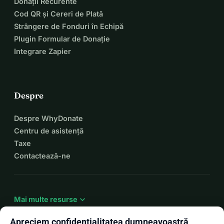
Donații Recurente
Cod QR și Cereri de Plată
Strângere de Fonduri în Echipă
Plugin Formular de Donație
Integrare Zapier
Despre
Despre WhyDonate
Centru de asistență
Taxe
Contactează-ne
expand_more
Mai multe resurse
Apreciem confidențialitatea dumneavoastră