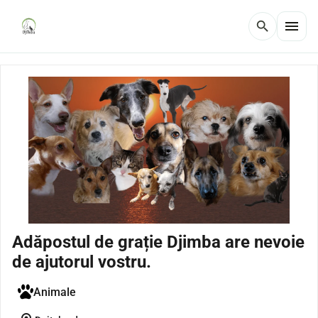
menu
search
Adăpostul de grație Djimba are nevoie
de ajutorul vostru.
Animale