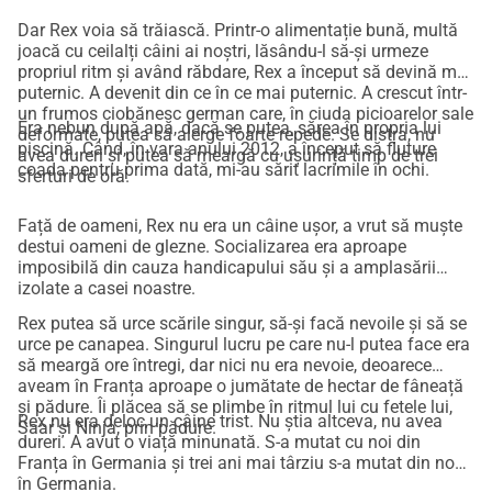
Dar Rex voia să trăiască. Printr-o alimentație bună, multă
joacă cu ceilalți câini ai noștri, lăsându-l să-și urmeze
propriul ritm și având răbdare, Rex a început să devină mai
puternic. A devenit din ce în ce mai puternic. A crescut într-
un frumos ciobănesc german care, în ciuda picioarelor sale
Era nebun după apă, dacă se putea, sărea în propria lui
deformate, putea să alerge foarte repede. Se distra, nu
piscină. Când, în vara anului 2012, a început să fluture
avea dureri și putea să meargă cu ușurință timp de trei
coada pentru prima dată, mi-au sărit lacrimile în ochi.
sferturi de oră.
Față de oameni, Rex nu era un câine ușor, a vrut să muște
destui oameni de glezne. Socializarea era aproape
imposibilă din cauza handicapului său și a amplasării
izolate a casei noastre.
Rex putea să urce scările singur, să-și facă nevoile și să se
urce pe canapea. Singurul lucru pe care nu-l putea face era
să meargă ore întregi, dar nici nu era nevoie, deoarece
aveam în Franța aproape o jumătate de hectar de fâneață
și pădure. Îi plăcea să se plimbe în ritmul lui cu fetele lui,
Rex nu era deloc un câine trist. Nu știa altceva, nu avea
Saar și Ninja, prin pădure.
dureri. A avut o viață minunată. S-a mutat cu noi din
Franța în Germania și trei ani mai târziu s-a mutat din nou
în Germania.