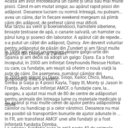
Acasă am avut întotdeauna un câine și unul sau mai multe
scaunul cu rotile al lui Fred, deoarece din cauza cancerului 
pisici. Când m-am mutat singur, au apărut rapid pisici din
și a doi vertebre rupte, el abia mai poate merge.
adăpost. Deoarece lucram cu normă întreagă, nu puteam
Plasarea câinilor în altă parte este practic imposibilă: acolo 
avea un câine, dar în fiecare weekend mergeam să plimb
sunt Mila, o galgo cu trei picioare și Sofie, o cățea fără păr, 
câini din adăpost, de preferat câinii mai dificili.
Mai târziu au venit și boeroendooci, hamstere siberiene,
ambele având frică de oamenii străini și putând fi 
broaște țestoase de apă, o canarie salvată, un hamster cu
mângâiate și îngrijite doar de Betty, Aimi, o ciobănescă cu 
părul lung și șoareci din laborator. A apărut cât de repede
s-a putut un cățel din adăpost, Quincy. Am devenit voluntar
dizabilități și frică de tot, în afară de oameni, Dana, cu 
pentru adăpostul de păsări din Zundert și am făcut multe
incontinență cronică, Heidi, cu o inflamație cronică a vulvei, 
În 1999 am văzut un program despre galgo-urile din
drumuri din Dongen la Zundert.
Spania și am decis să adopt un galgo: Djara. Ea a fost
Cleo, o câine orbă, Luna, care și-a petrecut viața într-un 
începutul, în 2000 am înființat Greyhounds Rescue Holland,
subsol întunecat și aproape că nu mai vede, Elfie, cu un 
cu care, ca fundație, am reușit să oferim o nouă viață la
istoric de abuz ... toți au un coș greu de purtat. Cu toate 
sute de câini. De asemenea, numărul câinilor din
În 2005 am plecat cu Djara, Sisqo, Xailor, Chico, Manu,
gospodăria mea s-a extins.
acestea, împreună formează o haită puternică și stabilă; 
Simba și Gaija și 4 pisici Kayla, Tippy III, Monty și Jason în
câinii se susțin reciproc în mod semnificativ.
Franța. Acolo am înființat AMCF, o fundație care, la
apogeu, a ajutat mai mult de 80 de centre de adăposturi
Datorită îngrijirii soțului ei, Betty nu poate lucra cu normă 
pentru animale din întreaga lume cu materiale medicale și
întreagă și venitul redus rezultat și vârsta soțului ei fac ca 
Au apărut și mai multe cereri de ajutor pentru adăpostirea
altele.
câinilor cu handicap și a celor vârstnici. Deoarece nu mai
ei să nu mai poată obține un credit.
era posibil să transportăm bunurile de ajutor adunate în NL
Prin vânzarea casei, speră, desigur, să poată finanța o parte 
în FR, am transferat AMCF unei alte fundații și a fost
din ea singuri - iar Betty nu este cineva care să nu 
înființată fundația Djimba.