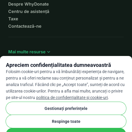
Despre WhyDonate
Centru de asistență
Taxe
Contactează-ne
expand_more
Mai multe resurse
Apreciem confidențialitatea dumneavoastră
Folosim cookie-uri pentru a vă îmbunătăți experiența de navigare,
pentru a vă oferi reclame sau conținut personalizat și pentru a ne
arrow_drop_down
Ro
analiza traficul. Făcând clic pe „Accept toate”, sunteți de acord cu
utilizarea cookie-urilor. Pentru a afla mai multe, aruncați o privire
★★★★★
4,9 / 5 pe baza a peste 500 de recenzii
pe site-ul nostru
politica de confidențialitate și cookie-uri
.
Gestionați preferințele
© 2012–2026
WhyDonate
Confidențialitate și cookie-uri
Respinge toate
cookie
Termeni și condiții
Setările pentru cookie-uri