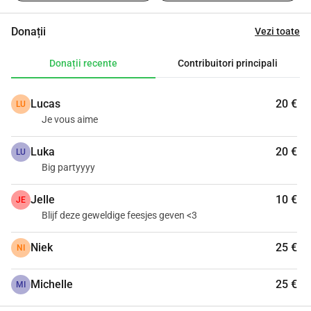
fost opriți pentru a cântări camionul nostru, rezultatul a 
fost o suprasarcină de 1520 kg. Amendă de 4200 și 300 
Donații
Vezi toate
pentru deppanaj.
Donații recente
Contribuitori principali
Lucas
20 €
LU
Je vous aime
Luka
20 €
LU
Big partyyyy
Jelle
10 €
JE
Blijf deze geweldige feesjes geven <3
Niek
25 €
NI
Michelle
25 €
MI