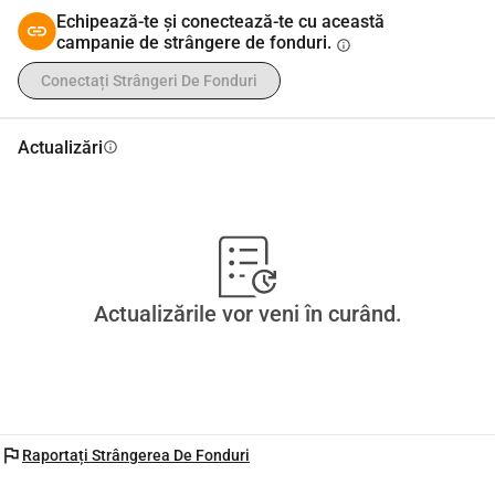
Echipează-te și conectează-te cu această
campanie de strângere de fonduri.
info
Conectați Strângeri De Fonduri
Actualizări
info
Actualizările vor veni în curând.
flag
Raportați Strângerea De Fonduri