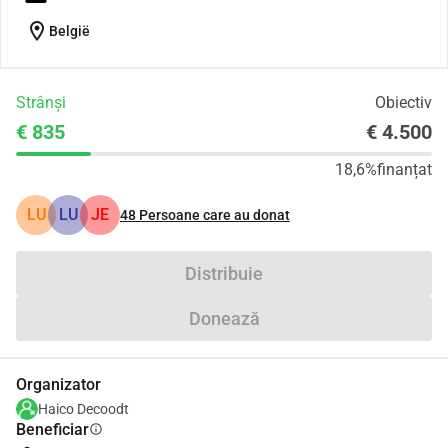
location_on
België
Strânși
Obiectiv
€ 835
€ 4.500
18,6%
finanțat
LU
LU
JE
48
Persoane care au donat
Distribuie
Donează
Organizator
Haico Decoodt
Beneficiar
info