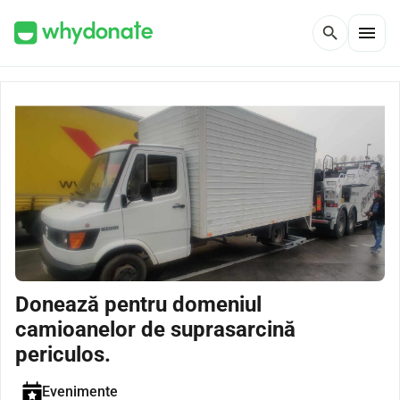
menu
search
Donează pentru domeniul
camioanelor de suprasarcină
periculos.
Evenimente