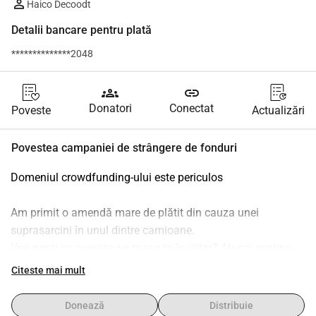
Haico Decoodt
Detalii bancare pentru plată
**************2048
groups
link
Donatori
Conectat
Poveste
Actualizări
Povestea campaniei de strângere de fonduri
Domeniul crowdfunding-ului este periculos
Am primit o amendă mare de plătit din cauza unei 
suprasarcini în unul dintre camioane.
Vrei nopți ca acestea pe masa ta în viitor? Atunci susține-
ne cu o mică donație.
Citeste mai mult
Pe drumul de întoarcere pentru a returna generatorul, am 
Donează
Distribuie